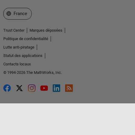
Sélectionner un site web
France
Trust Center
Marques déposées
Politique de confidentialité
Lutte anti-piratage
Statut des applications
Contacts locaux
© 1994-2026 The MathWorks, Inc.