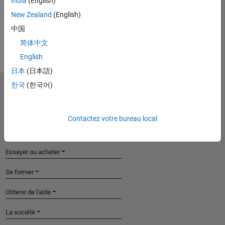
India
(English)
5001 Whitestone Lane
Plano, TX 75024
New Zealand
(English)
United States
中国
(972) 473-6761
简体中文
English
日本
(日本語)
한국
(한국어)
MathWorks
Accelerating the pace of engineering and
science
Contactez votre bureau local
Découvrir les produits
Essayer ou acheter
Se former
Obtenir de l'aide
La société