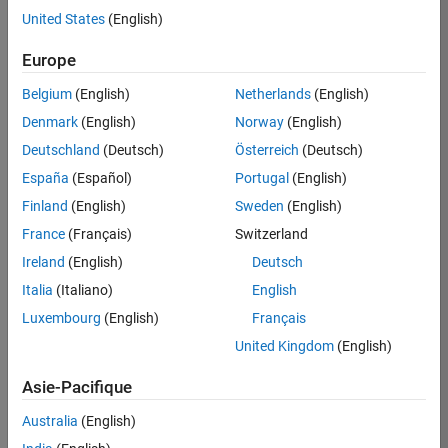
United States
(English)
Europe
Belgium
(English)
Netherlands
(English)
Denmark
(English)
Norway
(English)
Deutschland
(Deutsch)
Österreich
(Deutsch)
España
(Español)
Portugal
(English)
Finland
(English)
Sweden
(English)
France
(Français)
Switzerland
Ireland
(English)
Deutsch
Italia
(Italiano)
English
Luxembourg
(English)
Français
United Kingdom
(English)
View Larger Map
Asie-Pacifique
Accommodations
Australia
(English)
Residence Inn Dallas/Plano Legacy