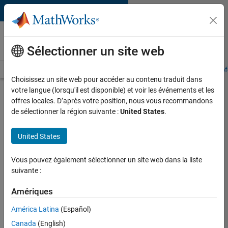
Passer au contenu
MATLAB and Simulink
Training
Sélectionner un site web
Training Overview
Find a Course
My Courses
Get Certified
Prof
Choisissez un site web pour accéder au contenu traduit dans
votre langue (lorsqu'il est disponible) et voir les événements et les
Plano, TX
offres locales. D’après votre position, nous vous recommandons
de sélectionner la région suivante :
United States
.
Address
United States
MathWorks
5810 Tennyson Parkway
Vous pouvez également sélectionner un site web dans la liste
Plano, TX 75024
suivante :
United States
(508) 647-7000
Amériques
Directions
América Latina
(Español)
Canada
(English)