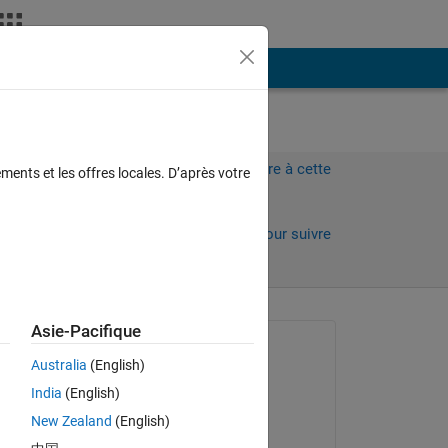
Plus
Connectez-vous pour répondre à cette
ments et les offres locales. D’après votre
question.
s)
Partager
Connectez-vous pour suivre
l’activité
Asie-Pacifique
Question posée :
Australia
(English)
Matlab2010
India
(English)
le 31 Oct 2013
New Zealand
(English)
Réponse apportée :