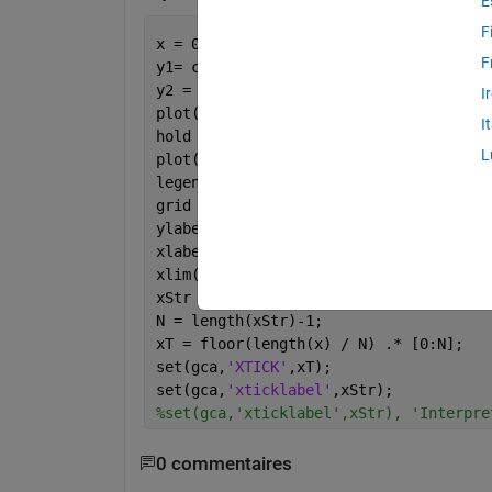
E
F
x = 0: 1E-3: 4*pi;
F
y1= cos(x);
y2 = -sin(x);
I
plot(y1, 
'linewidth'
,3, 
'color'
,
'r'
);
I
hold 
all
;
L
plot(y2, 
'linewidth'
,3, 
'color'
,
'g'
);
legend(
'Cos(\phi)'
,
'-Sin(\phi)'
,
'Locat
grid 
on
;
ylabel(
'\bf Amplitude'
);
xlabel(
'\bf Time'
);
xlim([0 length(x)]);
xStr = {
'0'
,
'\pi'
,
'2\pi'
, 
'3\pi'
, 
'4\p
N = length(xStr)-1;
xT = floor(length(x) / N) .* [0:N];
set(gca,
'XTICK'
,xT);
set(gca,
'xticklabel'
,xStr);
%set(gca,'xticklabel',xStr), 'Interpre
0 commentaires