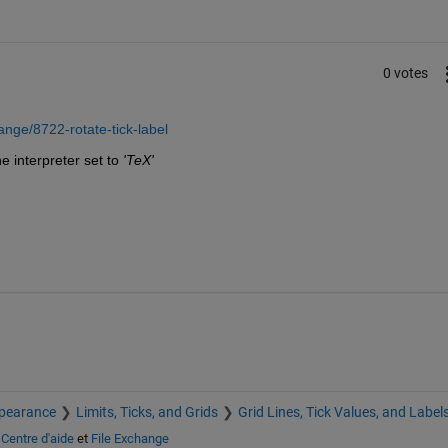
0 votes
nge/8722-rotate-tick-label
e interpreter set to
'TeX'
pearance
Limits, Ticks, and Grids
Grid Lines, Tick Values, and Label
s
Centre d'aide
et
File Exchange