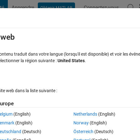
té
Apprendre
Connectez-vous
Obtenir MATLAB
t Playground
Discussions
Compétitions
Blogs
Publication
rcourir
FAQ MATLAB
Plus
e web
l not supported?
tenu traduit dans votre langue (lorsqu'il est disponible) et voir les événe
ctionner la région suivante :
United States
.
Réponse acceptée
Mise à jour 1 Nov 2013
es
9 Vues (30 jour
e web dans la liste suivante :
urope
elgium
(English)
Netherlands
(English)
1 vote
Ouvrir dans MATLAB Online
enmark
(English)
Norway
(English)
ot?
eutschland
(Deutsch)
Österreich
(Deutsch)