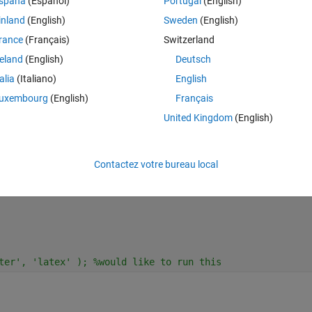
spaña
(Español)
Portugal
(English)
Theme
inland
(English)
Sweden
(English)
rance
(Français)
Switzerland
reland
(English)
Deutsch
talia
(Italiano)
English
uxembourg
(English)
Français
ion'
,
'Best'
);
United Kingdom
(English)
Contactez votre bureau local
i'
};
ter', 'latex' ); %would like to run this