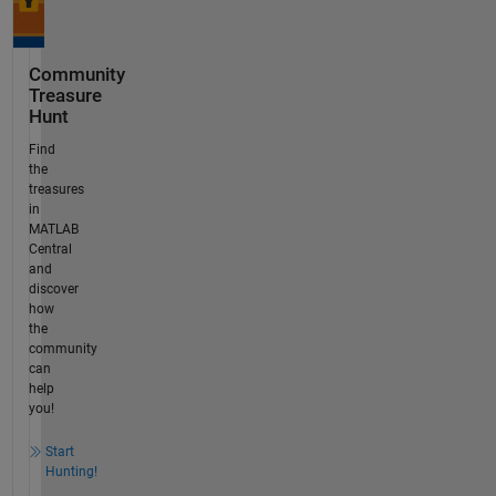
Community
Treasure
Hunt
Find
the
treasures
in
MATLAB
Central
and
discover
how
the
community
can
help
you!
Start
Hunting!