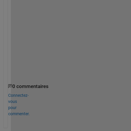
c
/
s
o
l
v
e
.
h
t
m
l
0 commentaires
Connectez-
vous
pour
commenter.