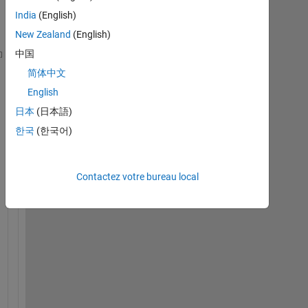
India
(English)
New Zealand
(English)
中国
x(k)=Ax(k-1)+BU(k-1)
简体中文
A= 78
English
B=[35 20 10]
U=[22;13;2]
日本
(日本語)
x(k+1)=A^(2)*x(k-1)+A*B*U(k-1)+B*U(k)
한국
(한국어)
x(k+2)=A^(3)*x(k-1)+A^(2)*B*U(k-1)+A*B*U(k)+B*U(k+1
and 
so on
x(k+n)=
...
..................
Contactez votre bureau local
a
n
y 
i
d
e
a 
h