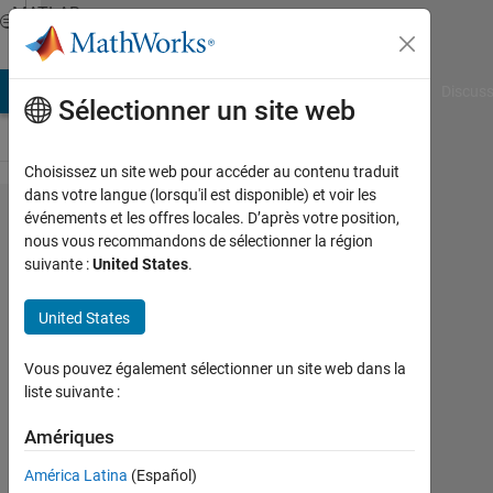
Passer au contenu
MATLAB
Answers
AB Answers
File Exchange
Cody
AI Chat Playground
Discuss
Sélectionner un site web
Choisissez un site web pour accéder au contenu traduit
dans votre langue (lorsqu'il est disponible) et voir les
matlab
événements et les offres locales. D’après votre position,
nous vous recommandons de sélectionner la région
code for
suivante :
United States
.
equations
below
United States
(model
Vous pouvez également sélectionner un site web dans la
predictive
liste suivante :
control)
Amériques
Magdi
América Latina
(Español)