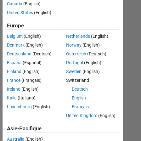
Nabi
Canada
(English)
4
United States
(English)
Nov
2013
Europe
1
Réponse
Belgium
(English)
Netherlands
(English)
Denmark
(English)
Norway
(English)
Mise
Deutschland
(Deutsch)
Österreich
(Deutsch)
à
España
(Español)
Portugal
(English)
jour
4
Finland
(English)
Sweden
(English)
Nov
France
(Français)
Switzerland
2013
Ireland
(English)
Deutsch
21 Vues
Italia
(Italiano)
English
(30 jours)
Luxembourg
(English)
Français
United Kingdom
(English)
Asie-Pacifique
Australia
(English)