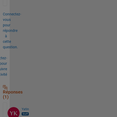
Connectez-
vous
pour
répondre
à
cette
question.
tez-
pour
uivre
tivité
Réponses
(1)
Yatin