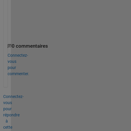
Y
0
o
k
Y
S
0 commentaires
Connectez-
vous
pour
commenter.
Connectez-
vous
pour
répondre
à
cette