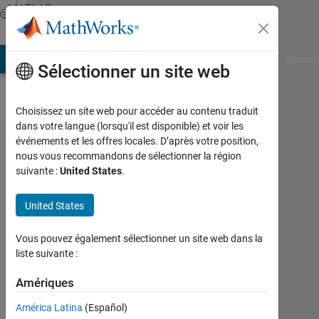
Passer au contenu
MATLAB
Answers
AB Answers
File Exchange
Cody
AI Chat Playground
Discuss
Sélectionner un site web
Choisissez un site web pour accéder au contenu traduit
dans votre langue (lorsqu'il est disponible) et voir les
imfindcircles
événements et les offres locales. D’après votre position,
nous vous recommandons de sélectionner la région
not giving
suivante :
United States
.
answer
United States
Pat
Vous pouvez également sélectionner un site web dans la
liste suivante :
6
Fév
Amériques
2014
1
América Latina
(Español)
Réponse