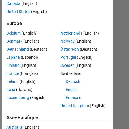
2014
Canada
(English)
0
United States
(English)
Réponses
Europe
Mise
Belgium
(English)
Netherlands
(English)
à
jour
Denmark
(English)
Norway
(English)
15
Deutschland
(Deutsch)
Österreich
(Deutsch)
Mar
España
(Español)
Portugal
(English)
2023
7 Vues
Finland
(English)
Sweden
(English)
(30 jours)
France
(Français)
Switzerland
Ireland
(English)
Deutsch
Italia
(Italiano)
English
Luxembourg
(English)
Français
United Kingdom
(English)
Asie-Pacifique
Australia
(English)