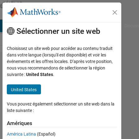
Passer au contenu
MATLAB
Answers
AB Answers
File Exchange
Cody
AI Chat Playground
Discuss
Sélectionner un site web
Choisissez un site web pour accéder au contenu traduit
dans votre langue (lorsqu'il est disponible) et voir les
file
événements et les offres locales. D’après votre position,
nous vous recommandons de sélectionner la région
packaging
suivante :
United States
.
format
"compact"
United States
Vous pouvez également sélectionner un site web dans la
Till
liste suivante :
Rahlf
Amériques
12
Mar
América Latina
(Español)