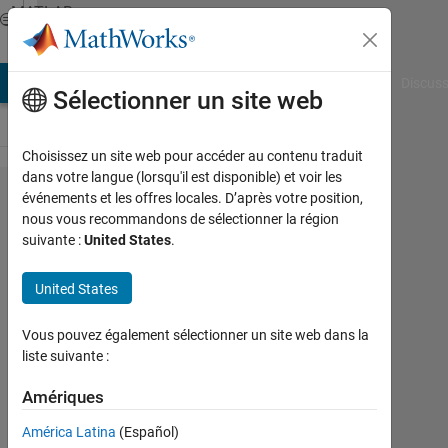
Passer au contenu
MATLAB
Answers
AB Answers
File Exchange
Cody
AI Chat Playground
Discuss
Sélectionner un site web
Choisissez un site web pour accéder au contenu traduit
dans votre langue (lorsqu'il est disponible) et voir les
Create
événements et les offres locales. D’après votre position,
nous vous recommandons de sélectionner la région
an Array
suivante :
United States
.
with a
Counter?
United States
Vous pouvez également sélectionner un site web dans la
Ian
liste suivante :
3
Avr
Amériques
2014
América Latina
(Español)
1