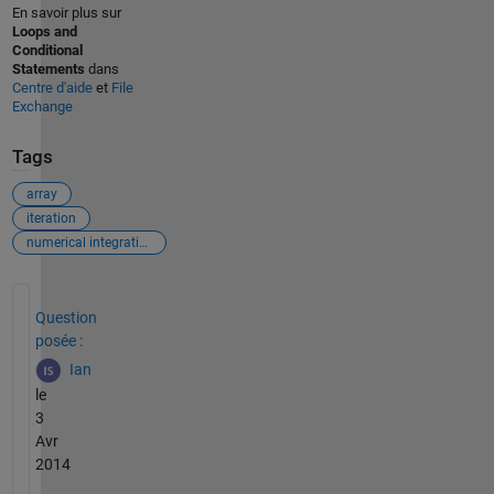
En savoir plus sur
Loops and
Conditional
Statements
dans
Centre d'aide
et
File
Exchange
Tags
array
iteration
numerical integration
Voir également
Question
posée :
Ian
le
3
Avr
2014