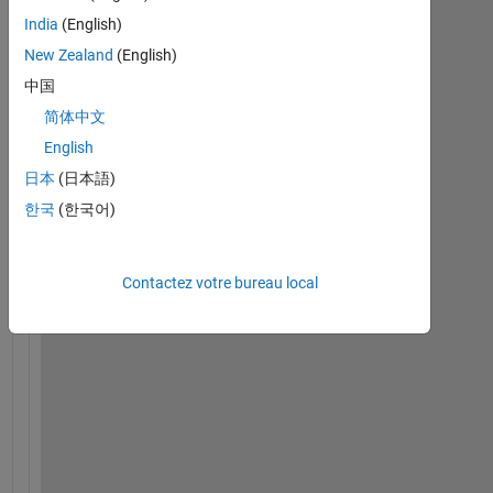
e
India
(English)
y 
New Zealand
(English)
t
h
中国
e
简体中文
r
English
e
, 
日本
(日本語)
I 
한국
(한국어)
a
m 
t
Contactez votre bureau local
r
y
i
n
g 
t
o 
n
u