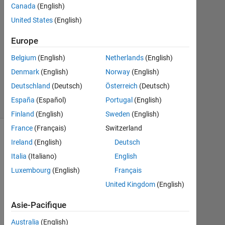
Réponse
Canada
(English)
United States
(English)
Mise
à
Europe
jour
Belgium
(English)
Netherlands
(English)
4
Avr
Denmark
(English)
Norway
(English)
2014
Deutschland
(Deutsch)
Österreich
(Deutsch)
7 Vues
España
(Español)
Portugal
(English)
(30 jours)
Finland
(English)
Sweden
(English)
France
(Français)
Switzerland
Ireland
(English)
Deutsch
Italia
(Italiano)
English
Luxembourg
(English)
Français
United Kingdom
(English)
Asie-Pacifique
H
Australia
(English)