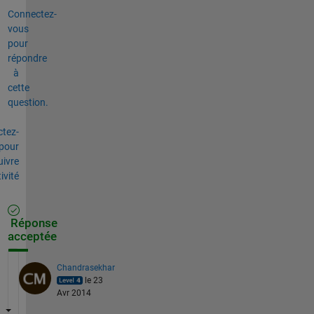
Connectez-
vous
pour
répondre
à
cette
question.
tez-
pour
uivre
tivité
Réponse
acceptée
Chandrasekhar
le 23
Avr 2014