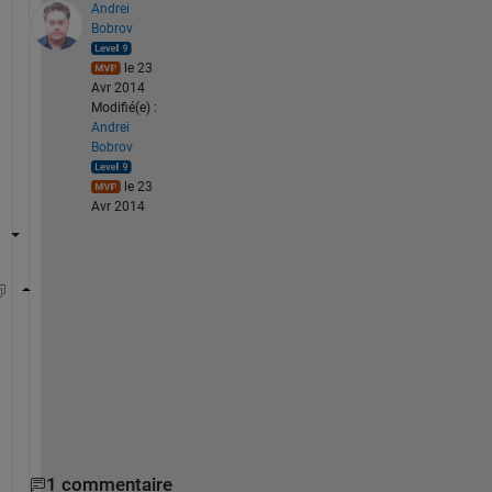
Andrei
Bobrov
le 23
Avr 2014
Modifié(e) :
Andrei
Bobrov
le 23
Avr 2014
s = size(A);
b = nchoosek(1:s(1),2);
B = zeros(s);
B(tril(true(s),-1)) = sum(min(A(b(:,1),:),A(b(:,2)
B = B + B.';
B(eye(s)>0) = sum(A,2);
1 commentaire