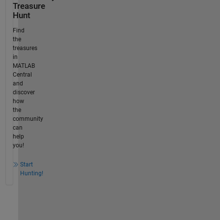
Treasure
Hunt
Find
the
treasures
in
MATLAB
Central
and
discover
how
the
community
can
help
you!
Start
Hunting!