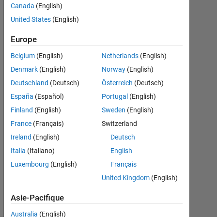
Canada
(English)
United States
(English)
prashanth
23
Europe
Avr
2014
Belgium
(English)
Netherlands
(English)
2
Denmark
(English)
Norway
(English)
Réponses
Deutschland
(Deutsch)
Österreich
(Deutsch)
Réponse
España
(Español)
Portugal
(English)
acceptée
Finland
(English)
Sweden
(English)
France
(Français)
Switzerland
Mise
Ireland
(English)
Deutsch
à
jour
Italia
(Italiano)
English
23
Luxembourg
(English)
Français
Avr
United Kingdom
(English)
2014
6 Vues
Asie-Pacifique
(30 jours)
Australia
(English)