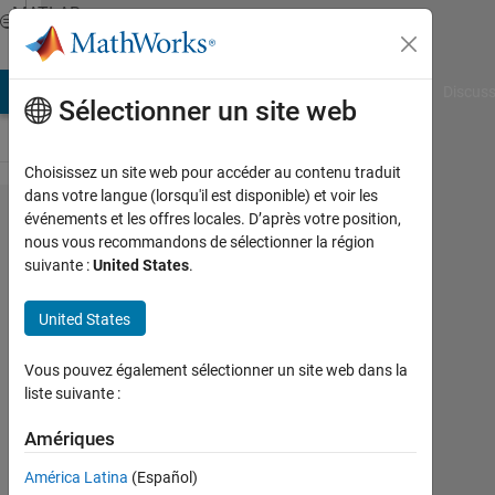
Passer au contenu
MATLAB
Answers
AB Answers
File Exchange
Cody
AI Chat Playground
Discuss
Sélectionner un site web
Choisissez un site web pour accéder au contenu traduit
dans votre langue (lorsqu'il est disponible) et voir les
Matrix
événements et les offres locales. D’après votre position,
nous vous recommandons de sélectionner la région
formation
suivante :
United States
.
by
applying
United States
some
Vous pouvez également sélectionner un site web dans la
operation
liste suivante :
using
Amériques
loop
logic.
América Latina
(Español)