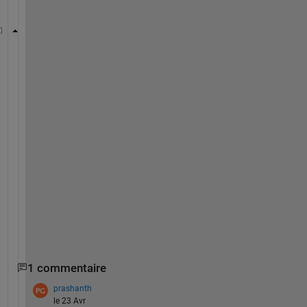
A = [7 7 7 1 0;6 0 0 0 0; 0 6 0 4 0;0 0 0 4 2;0 0 6
for 
i = 1:5
for 
j = 1:5
if 
i == j
           B(i,j) = sum(A(i,1:end));
else
            minval = 0;
for 
k = 1:5
            minval = minval + min(A(i,k),A(j,k));
end
            B(i,j)= minval;
end
end
end
1 commentaire
prashanth
le 23 Avr