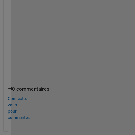
            BASAVARAJ   
MANOJ
NATESH
VIJAY
BASAVARAJ  
22
6
7
1
6
MANOJ    
6
6
0
0
0
 NATESH    
7
0
10
4
0
 VIJAY    
1
0
4
6
2
 GOWDA    
6
0
0
2
8
0 commentaires
Connectez-
vous
pour
commenter.