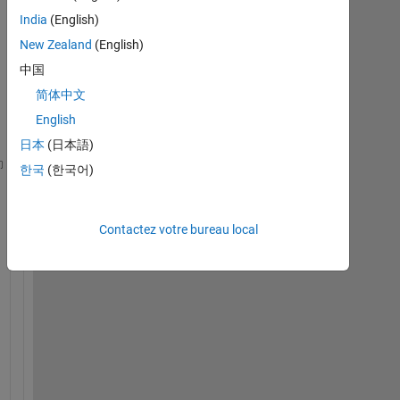
India
(English)
New Zealand
(English)
中国
简体中文
English
日本
(日本語)
한국
(한국어)
 This 
first matrix table1 contains 5 names and 5 sc
 Diagonal 
elements of table2 should obtained by per
Contactez votre bureau local
 OPERATION1:For diagonal 
elements
 B(1,1)=7+7+7+1+0=22
 B(2,2)=6+0+0+0+0=6
 B(3,3)=0+6+0+4+0=10
……
.and so 
on
 OPERATION2:For remaining 
elements