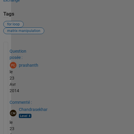
Exchange
Tags
for loop
matrix manipulation
Voir également
Question
posée :
prashanth
le
23
Avr
2014
Commenté :
Chandrasekhar
le
23