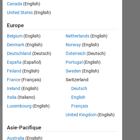
Canada
(English)
10
United States
(English)
Juin
2014
Europe
1
Réponse
Belgium
(English)
Netherlands
(English)
Denmark
(English)
Norway
(English)
Mise
Deutschland
(Deutsch)
Österreich
(Deutsch)
à
jour
España
(Español)
Portugal
(English)
11
Finland
(English)
Sweden
(English)
Juin
France
(Français)
Switzerland
2014
Ireland
(English)
Deutsch
30 Vues
(30 jours)
Italia
(Italiano)
English
Luxembourg
(English)
Français
United Kingdom
(English)
Asie-Pacifique
Australia
(English)