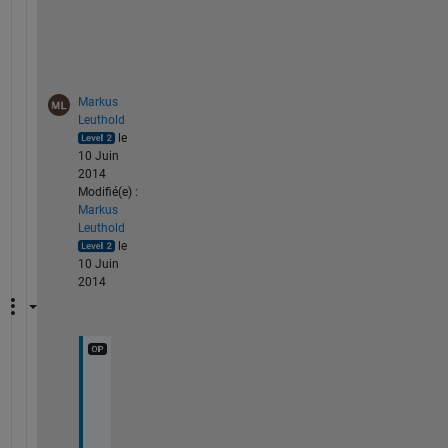
?
?
?
Markus
Leuthold
le
10 Juin
2014
Modifié(e) :
Markus
Leuthold
le
10 Juin
2014
i
t 
o
n