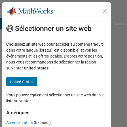
Passer au contenu
MATLAB
Answers
AB Answers
File Exchange
Cody
AI Chat Playground
Discuss
Sélectionner un site web
Choisissez un site web pour accéder au contenu traduit
dans votre langue (lorsqu'il est disponible) et voir les
unexpected
événements et les offres locales. D’après votre position,
nous vous recommandons de sélectionner la région
value for
suivante :
United States
.
nargout
when
United States
returning a
Vous pouvez également sélectionner un site web dans la
class/struct
liste suivante :
Amériques
Markus
Leuthold
América Latina
(Español)