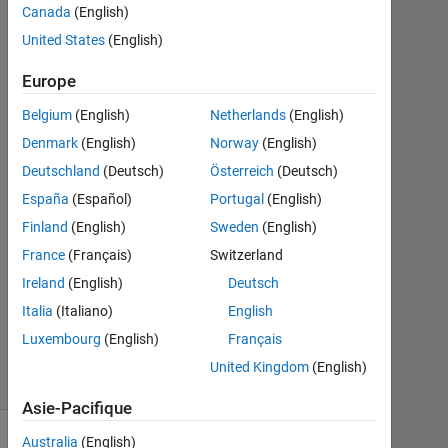
Canada
(English)
17
United States
(English)
Juin
2014
Europe
1
Réponse
Belgium
(English)
Netherlands
(English)
Denmark
(English)
Norway
(English)
Réponse
Deutschland
(Deutsch)
Österreich
(Deutsch)
acceptée
España
(Español)
Portugal
(English)
Mise
Finland
(English)
Sweden
(English)
à
France
(Français)
Switzerland
jour
Ireland
(English)
Deutsch
18
Italia
(Italiano)
English
Juin
2014
Luxembourg
(English)
Français
9 Vues
United Kingdom
(English)
(30 jours)
Asie-Pacifique
Australia
(English)