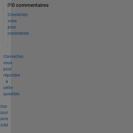
0 commentaires
Connectez-
vous
pour
commenter.
Connectez-
vous
pour
répondre
à
cette
question.
tez-
pour
uivre
tivité