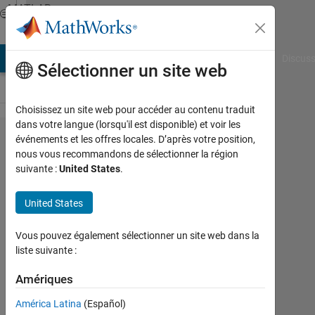
Passer au contenu
MATLAB
Answers
AB Answers
File Exchange
Cody
AI Chat Playground
Discuss
Sélectionner un site web
Choisissez un site web pour accéder au contenu traduit
dans votre langue (lorsqu'il est disponible) et voir les
PCS 7 /
événements et les offres locales. D’après votre position,
nous vous recommandons de sélectionner la région
D7SYS -
suivante :
United States
.
>
Simulink
United States
Vous pouvez également sélectionner un site web dans la
Jochen
liste suivante :
Schuettler
24
Amériques
Août
2011
América Latina
(Español)