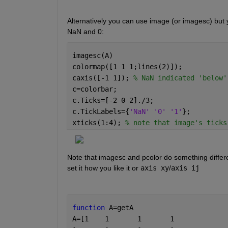
Alternatively you can use image (or imagesc) but y
NaN and 0:
imagesc(A)
colormap([1 1 1;lines(2)]);
caxis([-1 1]); 
% NaN indicated 'below'
c=colorbar;
c.Ticks=[-2 0 2]./3;
c.TickLabels={
'NaN' '0' '1'
};
xticks(1:4); 
% note that image's ticks
Note that imagesc and pcolor do something differen
set it how you like it or 
axis xy
/
axis ij
function 
A=getA
A=[1	1	1	1