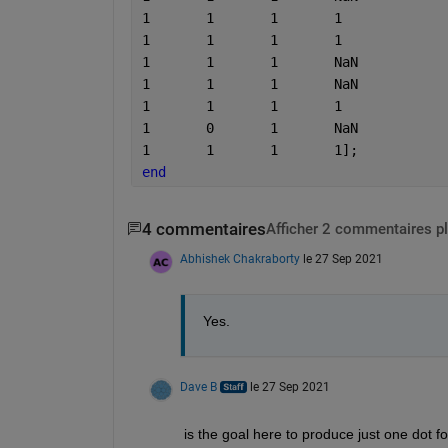
1	1	1	1
1	1	1	1
1	1	1	NaN
1	1	1	NaN
1	1	1	1
1	0	1	NaN
1	1	1	1];
end
4 commentaires
Afficher 2 commentaires p
Abhishek Chakraborty
le 27 Sep 2021
Yes. 
Dave B
le 27 Sep 2021
is the goal here to produce just one dot fo