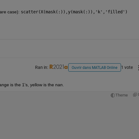
are case): 
scatter(X(mask(:)),y(mask(:)),'k','filled')
Ran in:
1 vote
Ouvrir dans MATLAB Online
ange is the 1's, yellow is the nan.
Theme