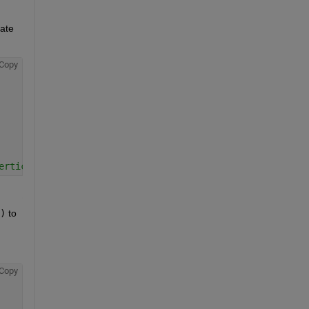
ate 
Copy
ertices
)
 to 
Copy