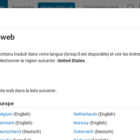
té
Apprendre
Connectez-vous
Obtenir MATLAB
t Playground
Discussions
Compétitions
Blogs
Publication
rcourir
FAQ MATLAB
Plus
e web
ng NaN?
tenu traduit dans votre langue (lorsqu'il est disponible) et voir les événe
ctionner la région suivante :
United States
.
Réponse acceptée
Mise à jour 27 Sep 2021
onses
17 Vues (30
e web dans la liste suivante :
Afficher commentaires plus
urope
elgium
(English)
Netherlands
(English)
0 votes
Ouvrir dans MATLAB Online
enmark
(English)
Norway
(English)
ch contain only 2 numbers : 0 and 1. It also contains a few NaNs. I wan
eutschland
(Deutsch)
Österreich
(Deutsch)