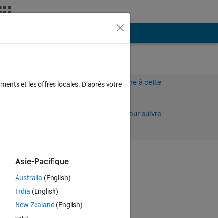
Plus
Connectez-vous pour répondre à cette
ments et les offres locales. D’après votre
question.
 jours)
Partager
Connectez-vous pour suivre
l’activité
 anciens
Asie-Pacifique
Question posée :
Australia
(English)
Abhishek Chakraborty
India
(English)
le 12 Sep 2021
t 
New Zealand
(English)
Commenté :