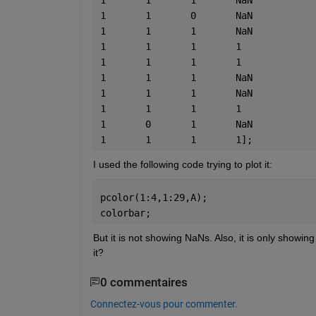
1	1	0	NaN
1	1	1	NaN
1	1	1	1
1	1	1	1
1	1	1	NaN
1	1	1	NaN
1	1	1	1
1	0	1	NaN
1	1	1	1];
I used the following code trying to plot it:
pcolor(1:4,1:29,A);
colorbar;
But it is not showing NaNs. Also, it is only showing
it? 
0 commentaires
Connectez-vous pour commenter.