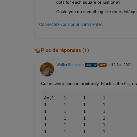
dots for each square or just one?
Could you do something like (one dot/squ
Connectez-vous pour commenter.
Plus de réponses (1)
Walter Roberson
le 12 Sep 2021
Colors were chosen arbitrarily. Black is the 0's, or
A=[1	1	1	1
1	1	1	1
1	1	1	1
1	1	1	1
1	1	1	1
1	1	1	1