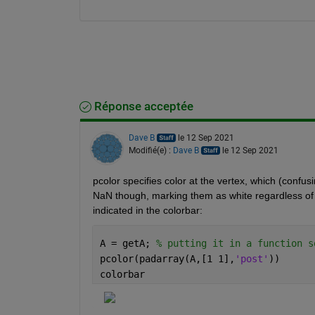
Réponse acceptée
Dave B
le 12 Sep 2021
Modifié(e) :
Dave B
le 12 Sep 2021
pcolor specifies color at the vertex, which (confu
NaN though, marking them as white regardless of 
indicated in the colorbar:
A = getA; 
% putting it in a function s
pcolor(padarray(A,[1 1],
'post'
))
colorbar