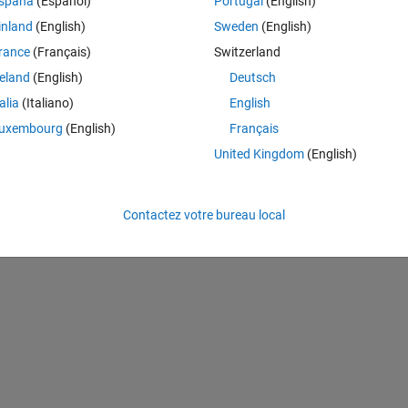
spaña
(Español)
Portugal
(English)
Theme
inland
(English)
Sweden
(English)
rance
(Français)
Switzerland
reland
(English)
Deutsch
talia
(Italiano)
English
uxembourg
(English)
Français
United Kingdom
(English)
Contactez votre bureau local