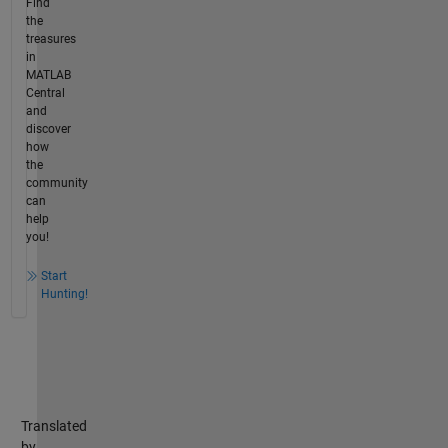
Find
the
treasures
in
MATLAB
Central
and
discover
how
the
community
can
help
you!
Start
Hunting!
Translated
by