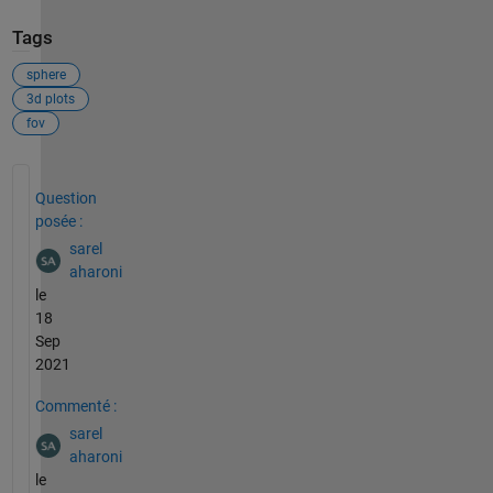
Tags
sphere
3d plots
fov
Voir également
Question
posée :
sarel
aharoni
le
18
Sep
2021
Commenté :
sarel
aharoni
le