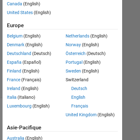
Canada
(English)
Sep
United States
(English)
2021
1
Europe
Réponse
Belgium
(English)
Netherlands
(English)
Mise
Denmark
(English)
Norway
(English)
à
Deutschland
(Deutsch)
Österreich
(Deutsch)
jour
20
España
(Español)
Portugal
(English)
Sep
Finland
(English)
Sweden
(English)
2021
France
(Français)
Switzerland
9 Vues
Ireland
(English)
Deutsch
(30 jours)
Italia
(Italiano)
English
Luxembourg
(English)
Français
Afficher
United Kingdom
(English)
commentaires
plus
Asie-Pacifique
anciens
Australia
(English)