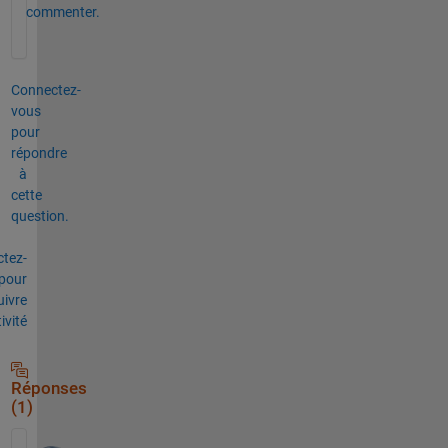
commenter.
Connectez-
vous
pour
répondre
à
cette
question.
tez-
pour
uivre
tivité
Réponses
(1)