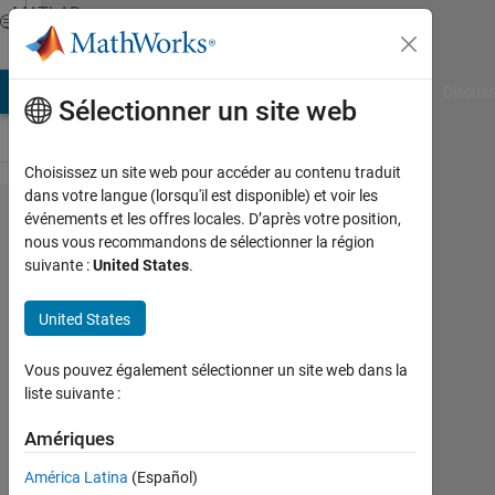
Passer au contenu
MATLAB
Answers
AB Answers
File Exchange
Cody
AI Chat Playground
Discuss
Sélectionner un site web
Choisissez un site web pour accéder au contenu traduit
dans votre langue (lorsqu'il est disponible) et voir les
Plot
événements et les offres locales. D’après votre position,
nous vous recommandons de sélectionner la région
part of
suivante :
United States
.
sphere
by
United States
binary
Vous pouvez également sélectionner un site web dans la
map.
liste suivante :
Amériques
sarel
aharoni
América Latina
(Español)
18