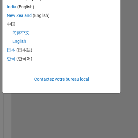
India
(English)
New Zealand
(English)
H
中国
e
简体中文
y 
i 
English
h
日本
(日本語)
a
한국
(한국어)
d 
b
i
Contactez votre bureau local
n
a
r
y 
m
a
p 
o
f 