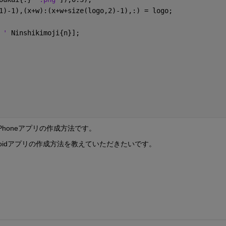
1)-1),(x+w):(x+w+size(logo,2)-1),:) = logo;
 ' 
Ninshikimoji{n}];
honeアプリの作成方法です。
droidアプリの作成方法を教えていただきたいです。