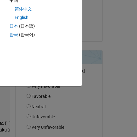
中国
竣 齊藤
简体中文
Copy
le 10 Oct 2021
English
Acceptée :
日本
(日本語)
Kenta
한국
(한국어)
ai{:},
'font'
,
'Yu Gothic Bold'
);
aku(n,4);