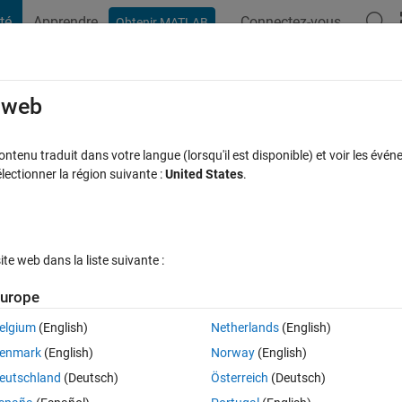
té
Apprendre
Connectez-vous
Obtenir MATLAB
t Playground
Discussions
Compétitions
Blogs
Publication
rcourir
FAQ MATLAB
Plus
e web
ついて
tenu traduit dans votre langue (lorsqu'il est disponible) et voir les événe
ctionner la région suivante :
United States
.
acceptée
Mise à jour 10 Oct 2021
8 Vues (30 jours)
e web dans la liste suivante :
urope
elgium
(English)
Netherlands
(English)
0 votes
Ouvrir dans MATLAB Online
enmark
(English)
Norway
(English)
で記載されているものを撮影を行います。撮影した成分表示の画像の中に
eutschland
(Deutsch)
Österreich
(Deutsch)
日本語訳とその日本語訳のイラストの画像を表示するプログラムを作成し