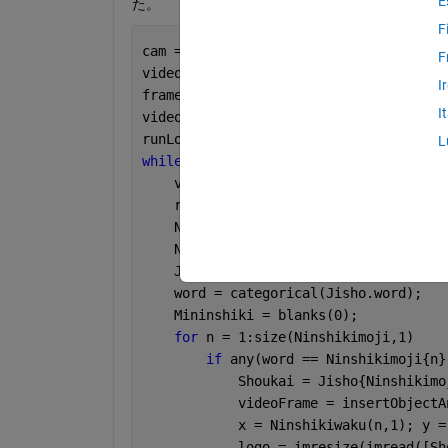
E
た。
F
cam = webcam();
F
videoFrame = snapshot(cam);
I
frameSize = size(videoFrame);
I
videoPlayer = vision.VideoPlayer(
'Posi
runLoop = true;
L
while 
runLoop
    videoFrame = snapshot(cam);
    results = ocr(videoFrame);
    Ninshikimoji = lower(results.Words
    Ninshikiwaku = results.WordBoundin
    Jisho = readtable(
'allergy.xlsx'
,
'
    word = categorical(Jisho.word);
    Mininshiki = blanks(0);
for 
n = 1:size(Ninshikimoji,1)
if 
any(word == Ninshikimoji{n}
            Shoukai = Jisho{Ninshikimo
            videoFrame = insertObjectA
            x = Ninshikiwaku(n,1); y =
            logo = imresize(imread([Sh