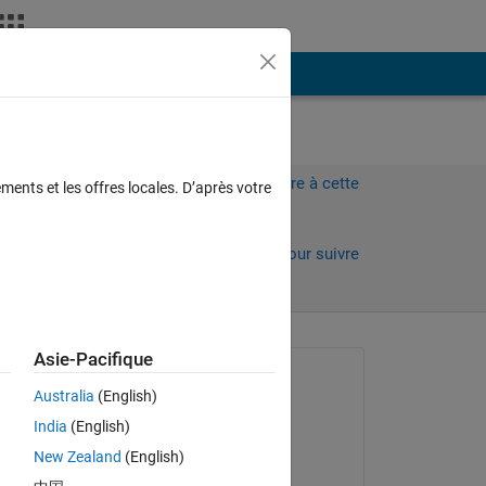
Plus
Connectez-vous pour répondre à cette
ments et les offres locales. D’après votre
question.
Partager
Connectez-vous pour suivre
l’activité
Asie-Pacifique
Question posée :
Australia
(English)
竣 齊藤
India
(English)
le 8 Oct 2021
、添
New Zealand
(English)
まし
Commenté :