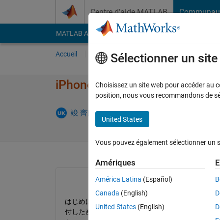
Passer au contenu
Centre d’aide MATLAB
Communau
MATLAB Answers
File Exchange
Cody
AI Cha
Accueil
Poser une question
Répondre
Pa
Sélectionner un sit
iPhoneアプリの作成方法に
Choisissez un site web pour accéder au con
position, nous vous recommandons de séle
Réponse 
竣 齊藤
8 Oct 2021
1 Réponse
United States
Vous pouvez également sélectionner un sit
Amériques
E
América Latina
(Español)
B
Canada
(English)
D
はじめに、PCのカメラを用いて成分表示が英語
United States
(English)
D
付した画像のwordの列の英単語があったとき、