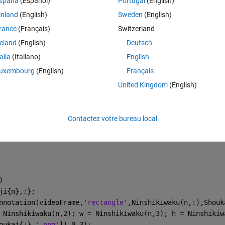
spaña
(Español)
Portugal
(English)
inland
(English)
Sweden
(English)
Theme
rance
(Français)
Switzerland
reland
(English)
Deutsch
talia
(Italiano)
English
tion'
, [100 100 [frameSize(2), frameSize(1)]+30]);
uxembourg
(English)
Français
United Kingdom
(English)
);
Contactez votre bureau local
gBoxes;
ReadRowNames'
,true);
)
ji{n},:};
nnotation(videoFrame,
'rectangle'
,Ninshikiwaku(n,:),Shouk
 Ninshikiwaku(n,2); w = Ninshikiwaku(n,3); h = Ninshikiw
oukai{:} 
'.png'
]),0.3);