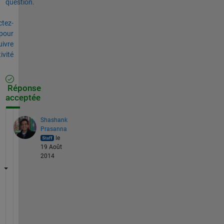
question.
tez-
pour
uivre
tivité
Réponse
acceptée
Shashank
Prasanna
le
19 Août
2014
H
e