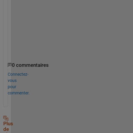
s
-
1
.
h
t
m
l
0 commentaires
Connectez-
vous
pour
commenter.
Plus
de