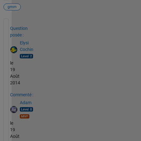
gmm
Voir également
Question
posée :
Elysi
Cochin
le
19
Août
2014
Commenté :
Adam
le
19
Août