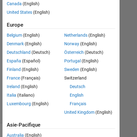
Canada
(English)
19
United States
(English)
Août
2014
Europe
1
Réponse
Belgium
(English)
Netherlands
(English)
Denmark
(English)
Norway
(English)
Réponse
Deutschland
(Deutsch)
Österreich
(Deutsch)
acceptée
España
(Español)
Portugal
(English)
Mise
Finland
(English)
Sweden
(English)
à
France
(Français)
Switzerland
jour
Ireland
(English)
Deutsch
19
Août
Italia
(Italiano)
English
2014
Luxembourg
(English)
Français
12 Vues
United Kingdom
(English)
(30 jours)
Asie-Pacifique
Australia
(English)