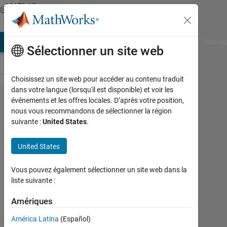
Passer au contenu
MATLAB
Answers
AB Answers
File Exchange
Cody
AI Chat Playground
Discuss
Sélectionner un site web
Choisissez un site web pour accéder au contenu traduit
dans votre langue (lorsqu'il est disponible) et voir les
one-class
événements et les offres locales. D’après votre position,
nous vous recommandons de sélectionner la région
classifier
suivante :
United States
.
using
"Gaussian
United States
Mixture
Vous pouvez également sélectionner un site web dans la
Model"
liste suivante :
Amériques
Elysi
Cochin
América Latina
(Español)