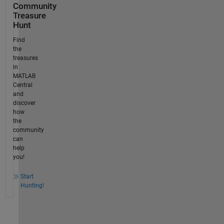
Community
Treasure
Hunt
Find
the
treasures
in
MATLAB
Central
and
discover
how
the
community
can
help
you!
Start
Hunting!