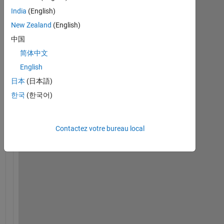
India
(English)
New Zealand
(English)
中国
简体中文
English
p
日本
(日本語)
l
한국
(한국어)
e
a
s
Contactez votre bureau local
e 
c
a
n 
s
o
m
e
o