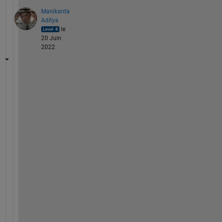
Manikanta
Aditya
le
20 Juin
2022
H
i 
A
s
h
k
a
n
, 
Y
o