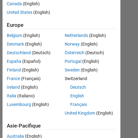
Canada
(English)
United States
(English)
Ashkan
Rigi
Europe
25
Oct
Belgium
(English)
Netherlands
(English)
2021
Denmark
(English)
Norway
(English)
1
Deutschland
(Deutsch)
Österreich
(Deutsch)
Réponse
España
(Español)
Portugal
(English)
Mise
Finland
(English)
Sweden
(English)
à
France
(Français)
Switzerland
jour
Ireland
(English)
Deutsch
20
Juin
Italia
(Italiano)
English
2022
Luxembourg
(English)
Français
9 Vues
United Kingdom
(English)
(30 jours)
Asie-Pacifique
Australia
(English)