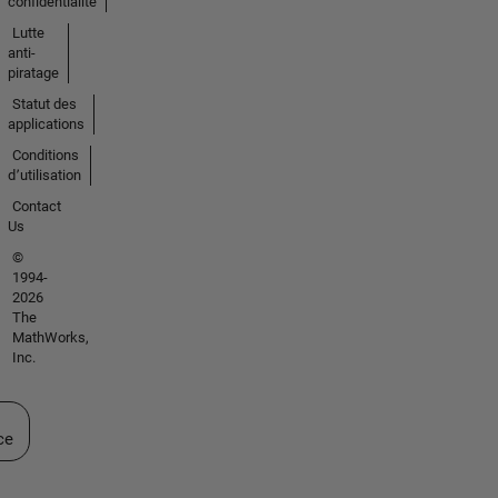
confidentialité
Lutte
anti-
piratage
Statut des
applications
Conditions
d՚utilisation
Contact
Us
©
1994-
2026
The
MathWorks,
Inc.
ectionner un site web
ce