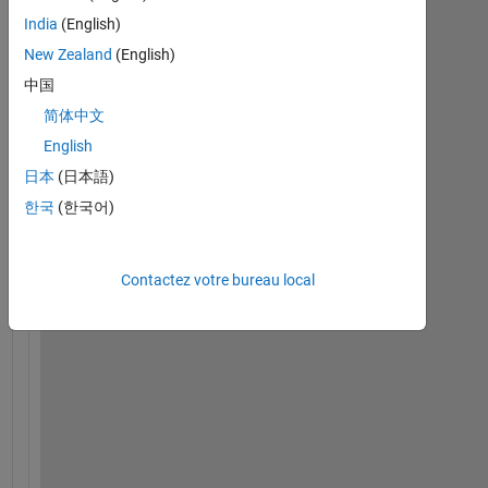
India
(English)
New Zealand
(English)
中国
简体中文
English
i 
日本
(日本語)
n
한국
(한국어)
e
e
d 
Contactez votre bureau local
s
o
m
e 
2
D 
p
o
i