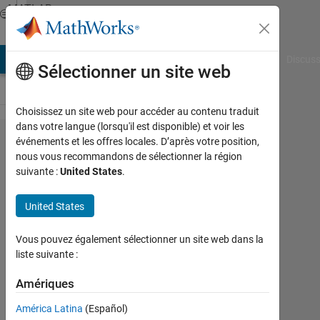
Passer au contenu
MATLAB
Answers
AB Answers
File Exchange
Cody
AI Chat Playground
Discuss
Sélectionner un site web
Choisissez un site web pour accéder au contenu traduit
dans votre langue (lorsqu'il est disponible) et voir les
Does
événements et les offres locales. D’après votre position,
nous vous recommandons de sélectionner la région
anyone
suivante :
United States
.
have 2D
point
United States
clouds
Vous pouvez également sélectionner un site web dans la
of
liste suivante :
shapes
Amériques
of
Matlab?
América Latina
(Español)