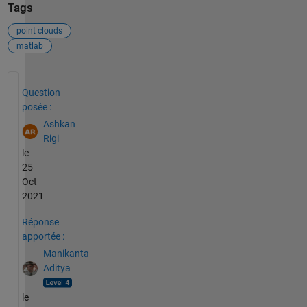
Tags
point clouds
matlab
Voir également
Question
posée :
Ashkan
Rigi
le
25
Oct
2021
Réponse
apportée :
Manikanta
Aditya
le