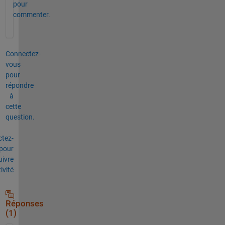
pour
commenter.
Connectez-
vous
pour
répondre
à
cette
question.
tez-
pour
uivre
tivité
Réponses
(1)