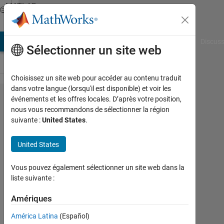
Passer au contenu
MATLAB
Answers
AB Answers
File Exchange
Cody
AI Chat Playground
Discuss
Sélectionner un site web
Choisissez un site web pour accéder au contenu traduit
dans votre langue (lorsqu'il est disponible) et voir les
MATLAB
événements et les offres locales. D’après votre position,
nous vous recommandons de sélectionner la région
Coderの
suivante :
United States
.
エント
リポイ
United States
ント関
Vous pouvez également sélectionner un site web dans la
数につ
liste suivante :
いて
Amériques
竣
América Latina
(Español)