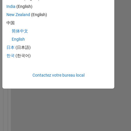
R
India
(English)
を
New Zealand
(English)
用
い
中国
て
简体中文
、
English
英
語
日本
(日本語)
で
한국
(한국어)
表
記
さ
Contactez votre bureau local
れ
て
い
る
も
の
を
カ
メ