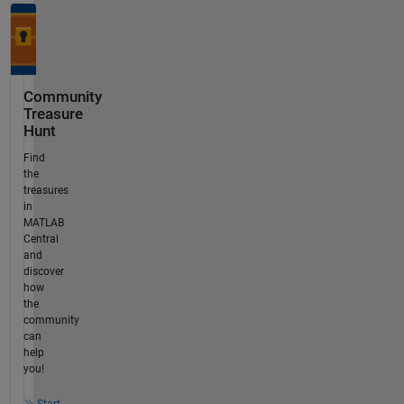
Community
Treasure
Hunt
Find
the
treasures
in
MATLAB
Central
and
discover
how
the
community
can
help
you!