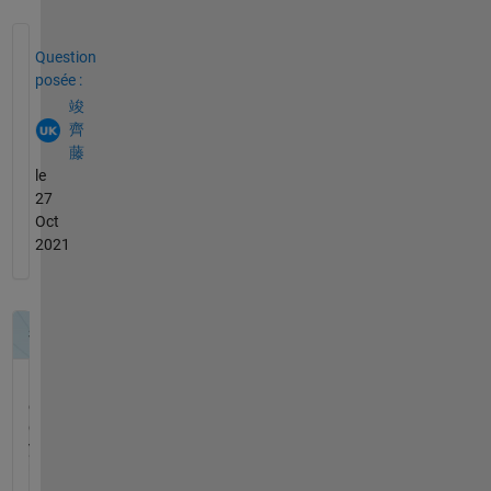
Voir également
Question
posée :
竣
齊
藤
le
27
Oct
2021