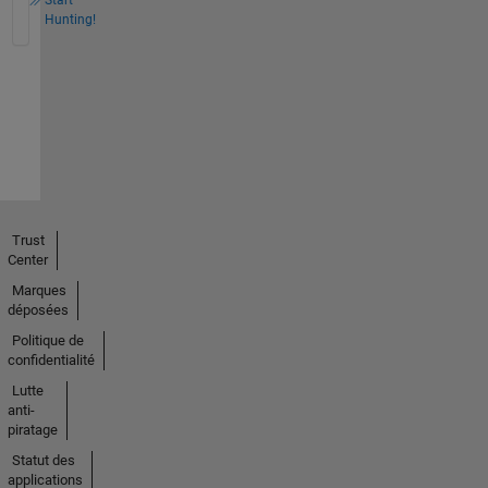
Start
Hunting!
Trust
Center
Marques
déposées
Politique de
confidentialité
Lutte
anti-
piratage
Statut des
applications