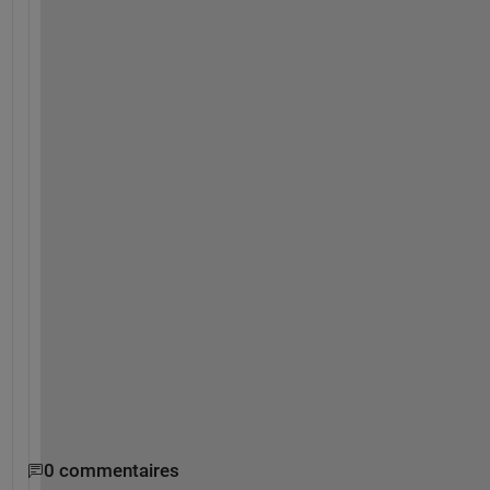
ご
教
授
の
程
よ
ろ
し
く
お
願
い
い
た
し
ま
す
。
0 commentaires