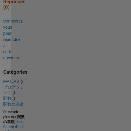
Réponses
(0)
Connectez-
vous
pour
répondre
à
cette
question.
Catégories
MATLAB
プログラミ
ング
関数
関数の基礎
En savoir
plus sur
関数
の基礎
dans
Centre d'aide