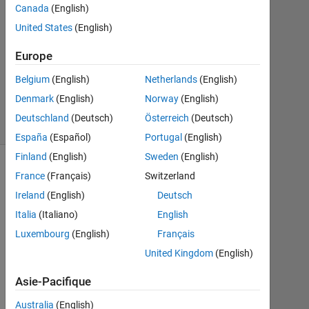
齊
Canada
(English)
藤
United States
(English)
27
Oct
Europe
2021
0
Belgium
(English)
Netherlands
(English)
Réponses
Denmark
(English)
Norway
(English)
4 Vues
Deutschland
(Deutsch)
Österreich
(Deutsch)
(30 jours)
España
(Español)
Portugal
(English)
Finland
(English)
Sweden
(English)
France
(Français)
Switzerland
Ireland
(English)
Deutsch
Italia
(Italiano)
English
Luxembourg
(English)
Français
United Kingdom
(English)
Asie-Pacifique
O
C
Australia
(English)