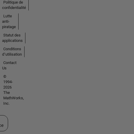
Politique de
confidentialité
Lutte
anti-
piratage
Statut des
applications
Conditions
d՚utilisation
Contact
Us
©
1994-
2026
The
MathWorks,
Inc.
ectionner un site web
ce