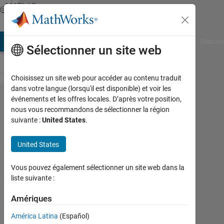
Passer au contenu
MATLAB
Answers
AB Answers
File Exchange
Cody
AI Chat Playground
Discuss
Sélectionner un site web
Choisissez un site web pour accéder au contenu traduit
dans votre langue (lorsqu'il est disponible) et voir les
How can
événements et les offres locales. D’après votre position,
nous vous recommandons de sélectionner la région
I define a
suivante :
United States
.
derivative
and norm
United States
function
Vous pouvez également sélectionner un site web dans la
inside an
liste suivante :
integral
Amériques
in
matlab?
América Latina
(Español)