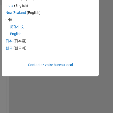
India
(English)
New Zealand
(English)
中国
简体中文
English
日本
(日本語)
한국
(한국어)
H
e
Contactez votre bureau local
l
l
o 
e
v
e
r
y
b