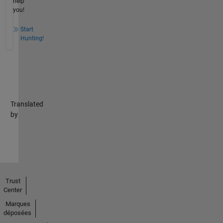
help
you!
Start
Hunting!
Translated
by
Trust
Center
Marques
déposées