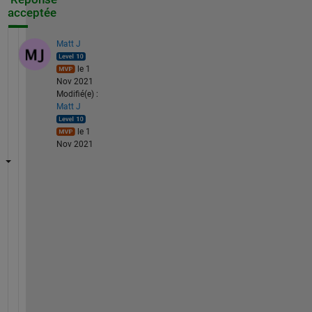
acceptée
Matt J
le 1
Nov 2021
Modifié(e) :
Matt J
le 1
Nov 2021
T
h
e 
n
o
r
m 