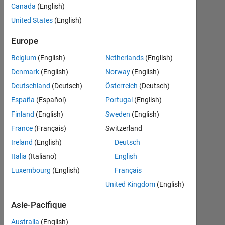
Canada
(English)
United States
(English)
Ashkan
Rigi
Europe
1
Nov
Belgium
(English)
Netherlands
(English)
2021
Denmark
(English)
Norway
(English)
1
Deutschland
(Deutsch)
Österreich
(Deutsch)
Réponse
España
(Español)
Portugal
(English)
Réponse
Finland
(English)
Sweden
(English)
acceptée
France
(Français)
Switzerland
Ireland
(English)
Deutsch
Mise
à
Italia
(Italiano)
English
jour
Luxembourg
(English)
Français
1
United Kingdom
(English)
Nov
2021
Asie-Pacifique
3 Vues
(30 jours)
Australia
(English)