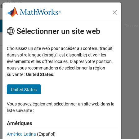
Passer au contenu
MATLAB
Answers
AB Answers
File Exchange
Cody
AI Chat Playground
Discuss
Sélectionner un site web
Choisissez un site web pour accéder au contenu traduit
dans votre langue (lorsqu'il est disponible) et voir les
Does
événements et les offres locales. D’après votre position,
nous vous recommandons de sélectionner la région
anyone
suivante :
United States
.
have the
matlab
United States
code for
Vous pouvez également sélectionner un site web dans la
parametric
liste suivante :
cubic
Amériques
splines
caculation?
América Latina
(Español)