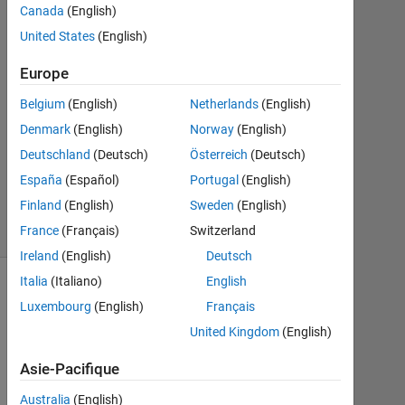
Canada
(English)
2021
1
United States
(English)
Réponse
Europe
Mise
Belgium
(English)
Netherlands
(English)
à
Denmark
(English)
Norway
(English)
jour
19
Deutschland
(Deutsch)
Österreich
(Deutsch)
Fév
España
(Español)
Portugal
(English)
2024
Finland
(English)
Sweden
(English)
400 Vues
France
(Français)
Switzerland
(30 jours)
Ireland
(English)
Deutsch
Italia
(Italiano)
English
Luxembourg
(English)
Français
United Kingdom
(English)
Asie-Pacifique
Australia
(English)