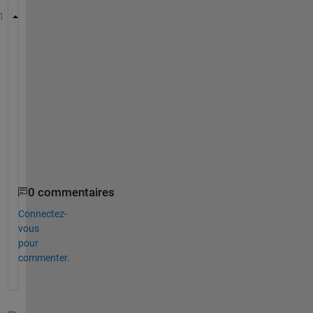
x = randi([10 100], 1, 5)
x =
1×5
d = discretize(x, [10 50 70 100])
d =
1×5
0 commentaires
Connectez-
vous
pour
commenter.