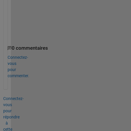
c
t
i
o
n
?
0 commentaires
Connectez-
vous
pour
commenter.
Connectez-
vous
pour
répondre
à
cette