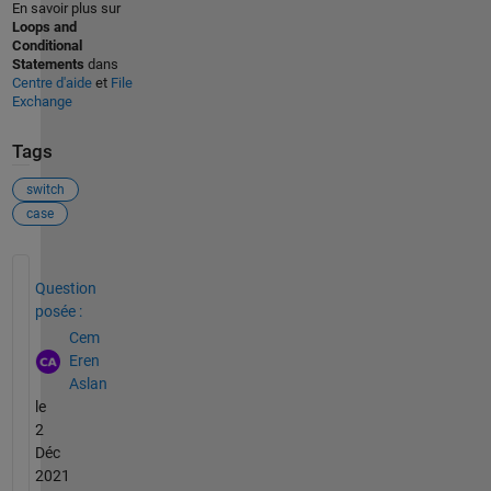
En savoir plus sur
Loops and
Conditional
Statements
dans
Centre d'aide
et
File
Exchange
Tags
switch
case
Voir également
Question
posée :
Cem
Eren
Aslan
le
2
Déc
2021