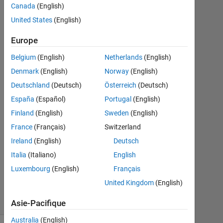
Eren
Canada
(English)
Aslan
United States
(English)
2
Déc
Europe
2021
1
Belgium
(English)
Netherlands
(English)
Réponse
Denmark
(English)
Norway
(English)
Deutschland
(Deutsch)
Österreich
(Deutsch)
Réponse
España
(Español)
Portugal
(English)
acceptée
Finland
(English)
Sweden
(English)
Mise
France
(Français)
Switzerland
à
Ireland
(English)
Deutsch
jour
Italia
(Italiano)
English
2
Déc
Luxembourg
(English)
Français
2021
United Kingdom
(English)
10 Vues
(30 jours)
Asie-Pacifique
Australia
(English)