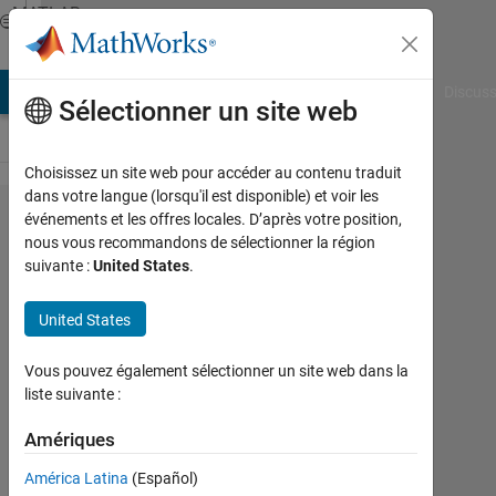
Passer au contenu
MATLAB
Answers
AB Answers
File Exchange
Cody
AI Chat Playground
Discuss
Sélectionner un site web
Choisissez un site web pour accéder au contenu traduit
dans votre langue (lorsqu'il est disponible) et voir les
checking
événements et les offres locales. D’après votre position,
nous vous recommandons de sélectionner la région
an
suivante :
United States
.
interval
by using
United States
switch
Vous pouvez également sélectionner un site web dans la
case
liste suivante :
function
Amériques
Cem
América Latina
(Español)