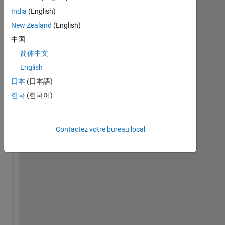
India
(English)
New Zealand
(English)
中国
简体中文
English
日本
(日本語)
H
한국
(한국어)
e
l
l
Contactez votre bureau local
o 
e
v
e
r
y
o
n
e