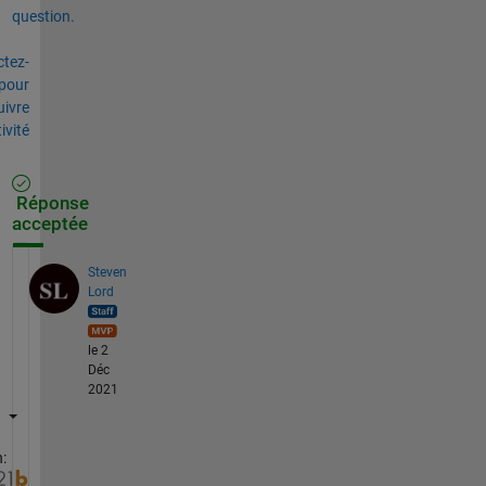
question.
tez-
pour
uivre
tivité
Réponse
acceptée
Steven
Lord
le 2
Déc
2021
: