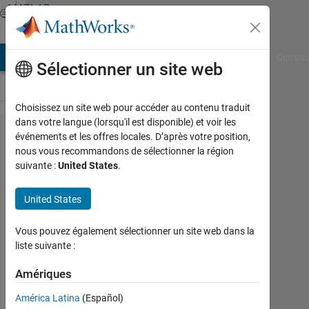
Passer au contenu
MATLAB
Answers
AB Answers
File Exchange
Cody
AI Chat Playground
Discuss
Sélectionner un site web
Choisissez un site web pour accéder au contenu traduit
dans votre langue (lorsqu'il est disponible) et voir les
選
événements et les offres locales. D’après votre position,
nous vous recommandons de sélectionner la région
択
suivante :
United States
.
肢
が
United States
あ
Vous pouvez également sélectionner un site web dans la
る
liste suivante :
ク
Amériques
イ
ズ
América Latina
(Español)