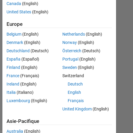
Manu
Canada
(English)
Chaudhary
United States
(English)
14
Jan
Europe
2022
Belgium
(English)
Netherlands
(English)
1
Denmark
(English)
Norway
(English)
Réponse
Deutschland
(Deutsch)
Österreich
(Deutsch)
Réponse
España
(Español)
Portugal
(English)
acceptée
Finland
(English)
Sweden
(English)
France
(Français)
Switzerland
Mise
à
Ireland
(English)
Deutsch
jour
Italia
(Italiano)
English
15
Luxembourg
(English)
Français
Jan
2022
United Kingdom
(English)
22 Vues
Asie-Pacifique
(30 jours)
Australia
(English)