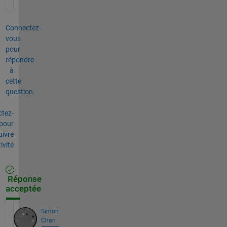
Connectez-
vous
pour
répondre
à
cette
question.
tez-
pour
uivre
tivité
Réponse
acceptée
Simon
Chan