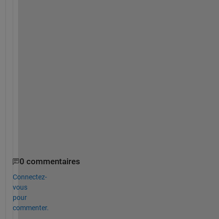
e
t
i
n
g 
t
h
i
s 
c
o
d
e
.
0 commentaires
Connectez-
vous
pour
commenter.