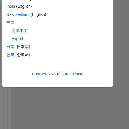
India
(English)
Afficher
New Zealand
(English)
commentaires
plus
中国
anciens
简体中文
English
日本
(日本語)
한국
(한국어)
I 
a
m 
Contactez votre bureau local
c
o
m
p
l
e
t
e
l