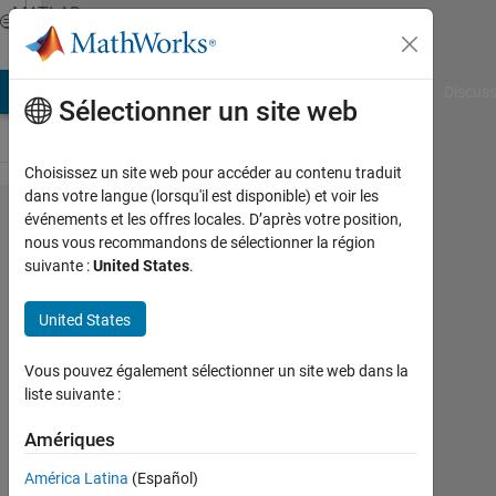
Passer au contenu
MATLAB
Answers
AB Answers
File Exchange
Cody
AI Chat Playground
Discuss
Sélectionner un site web
Choisissez un site web pour accéder au contenu traduit
dans votre langue (lorsqu'il est disponible) et voir les
Creating
événements et les offres locales. D’après votre position,
nous vous recommandons de sélectionner la région
an
suivante :
United States
.
Image
from a
United States
Textfile
Vous pouvez également sélectionner un site web dans la
Data
liste suivante :
using
Amériques
Matlab
América Latina
(Español)