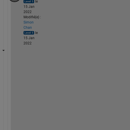
le
15 Jan
2022
Modifié(e) :
Simon
Chan
le
15 Jan
2022
T
r
y 
t
h
e 
f
o
l
l