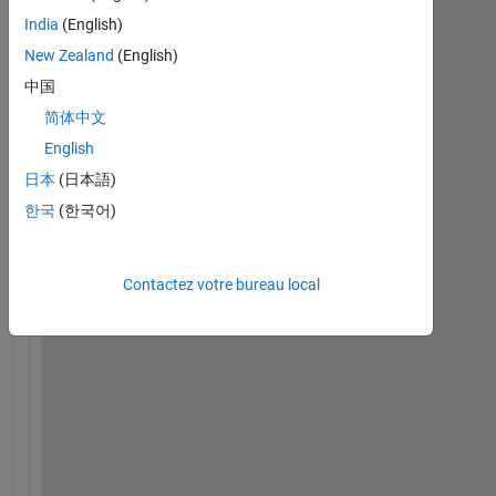
India
(English)
New Zealand
(English)
中国
简体中文
I 
a
English
m 
日本
(日本語)
c
한국
(한국어)
o
m
p
l
Contactez votre bureau local
e
t
e
l
y 
n
e
w 
t