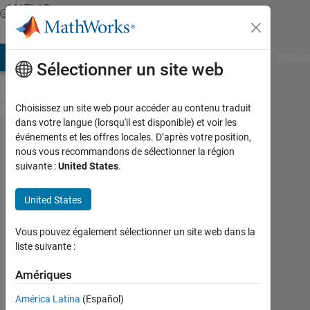
Passer au contenu
MATLAB
Answers
AB Answers
File Exchange
Cody
AI Chat Playground
Discuss
Sélectionner un site web
Choisissez un site web pour accéder au contenu traduit
dans votre langue (lorsqu'il est disponible) et voir les
bitget
événements et les offres locales. D’après votre position,
nous vous recommandons de sélectionner la région
function
suivante :
United States
.
working
explanation
United States
needed
Vous pouvez également sélectionner un site web dans la
liste suivante :
Manu
Chaudhary
Amériques
15
América Latina
(Español)
Jan