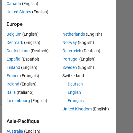
Canada
(English)
2022
1
United States
(English)
Réponse
Europe
Réponse
Belgium
(English)
Netherlands
(English)
acceptée
Denmark
(English)
Norway
(English)
Mise
Deutschland
(Deutsch)
Österreich
(Deutsch)
à
España
(Español)
Portugal
(English)
jour
Finland
(English)
Sweden
(English)
15
France
(Français)
Switzerland
Jan
2022
Ireland
(English)
Deutsch
12 Vues
Italia
(Italiano)
English
(30 jours)
Luxembourg
(English)
Français
United Kingdom
(English)
Asie-Pacifique
Australia
(English)