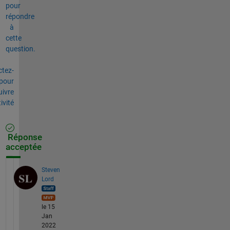
pour
répondre
à
cette
question.
tez-
pour
uivre
tivité
Réponse
acceptée
Steven
Lord
le 15
Jan
2022