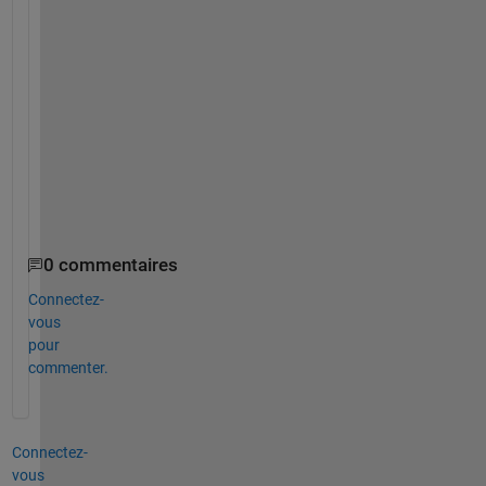
a
i
n 
m
e 
t
h
i
s
.
0 commentaires
Connectez-
vous
pour
commenter.
Connectez-
vous