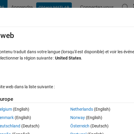
té
Apprendre
Connectez-vous
Obtenir MATLAB
t Playground
Discussions
Compétitions
Blogs
Publication
rcourir
FAQ MATLAB
Plus
e web
with string specification?
tenu traduit dans votre langue (lorsqu'il est disponible) et voir les événe
ctionner la région suivante :
United States
.
nse acceptée
Mise à jour 3 Fév 2022
2 Vues (30 jours)
e web dans la liste suivante :
urope
elgium
(English)
Netherlands
(English)
0 votes
Ouvrir dans MATLAB Online
enmark
(English)
Norway
(English)
eutschland
(Deutsch)
Österreich
(Deutsch)