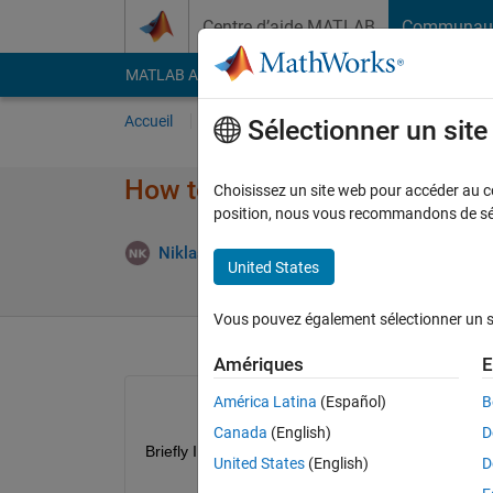
Passer au contenu
Centre d’aide MATLAB
Communau
MATLAB Answers
File Exchange
Cody
AI Cha
Accueil
Poser une question
Répondre
Pa
Sélectionner un sit
How to plot symbolic function 
Choisissez un site web pour accéder au con
position, nous vous recommandons de séle
Répo
Niklas Kurz
3 Fév 2022
2 Réponses
United States
Vous pouvez également sélectionner un sit
Amériques
E
América Latina
(Español)
B
Canada
(English)
D
Briefly I want to execute 
United States
(English)
D