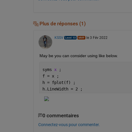
Plus de réponses (1)
KSSV
le 3 Fév 2022
May be you can consider using like below.
syms 
x 
;
f = x ;
h = fplot(f) ;
h.LineWidth = 2 ;
0 commentaires
Connectez-vous pour commenter.