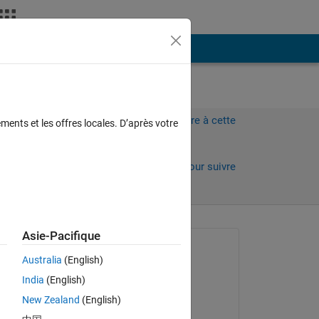
Plus
Connectez-vous pour répondre à cette
ments et les offres locales. D’après votre
question.
Partager
Connectez-vous pour suivre
l’activité
Asie-Pacifique
Question posée :
Australia
(English)
Niklas Kurz
India
(English)
le 3 Fév 2022
New Zealand
(English)
Réponse apportée :