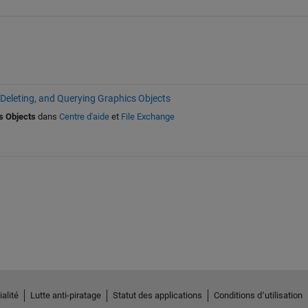
 Deleting, and Querying Graphics Objects
s Objects
dans
Centre d'aide
et
File Exchange
alité
Lutte anti-piratage
Statut des applications
Conditions d՚utilisation