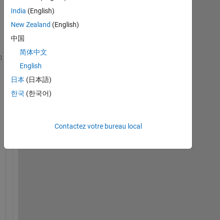
India
(English)
New Zealand
(English)
中国
简体中文
function 
res = my_matlab_function(A,N)
English
A=4;
日本
(日本語)
N=30;
한국
(한국어)
y(1)=1/2*(3+(A^2/3));
y(2)=1/2*(y(1)+(A^2/y(1)));
y(3)=1/2*(y(2)+(A^2/y(2)));
Contactez votre bureau local
y(4)=1/2*(y(3)+(A^2/y(3)));
y(5)=1/2*(y(4)+(A^2/y(4)));
for 
n=6:(N-1)
    y(n)=1/2*(y(n-1)+A^2/y(n-1));
end
res=y(end);
disp([
'A= ' 
num2str(A) 
'Result=' 
num2str(res)])