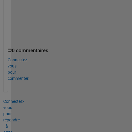
end
%when i call my function:
result = my_matlab_function(A,N)
disp([
'A= ' 
num2str(A) 
'Result=' 
num2str(result)])
0 commentaires
Connectez-
vous
pour
commenter.
Connectez-
vous
pour
répondre
à