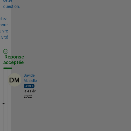
cette
question.
tez-
pour
uivre
tivité
Réponse
acceptée
Davide
Masiello
le 4 Fév
2022
Y
o