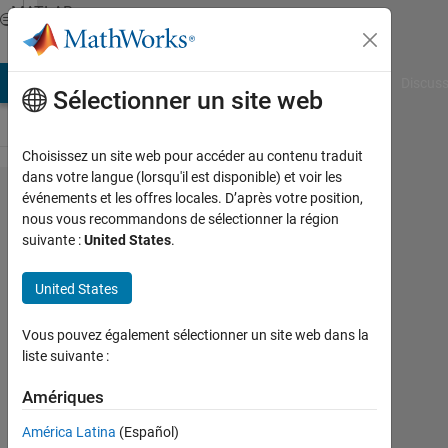
Passer au contenu
MATLAB
Answers
AB Answers
File Exchange
Cody
AI Chat Playground
Discuss
Sélectionner un site web
Choisissez un site web pour accéder au contenu traduit
dans votre langue (lorsqu'il est disponible) et voir les
When i run
événements et les offres locales. D’après votre position,
nous vous recommandons de sélectionner la région
my code it
suivante :
United States
.
says
Unrecognized
United States
function or
Vous pouvez également sélectionner un site web dans la
variable A.
liste suivante :
Amériques
Tasos
Apostolopoulos
América Latina
(Español)
4