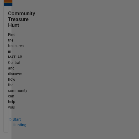
Community
Treasure
Hunt
Find
the
treasures
in
MATLAB
Central
and
discover
how
the
community
can
help
you!
Start
Hunting!