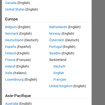
Canada
(English)
Fév
United States
(English)
2022
2
Europe
Réponses
Belgium
(English)
Netherlands
(English)
Réponse
Denmark
(English)
Norway
(English)
acceptée
Deutschland
(Deutsch)
Österreich
(Deutsch)
Mise
España
(Español)
Portugal
(English)
à
Finland
(English)
Sweden
(English)
jour
France
(Français)
Switzerland
4
Ireland
(English)
Deutsch
Fév
2022
Italia
(Italiano)
English
113 Vues
Luxembourg
(English)
Français
(30 jours)
United Kingdom
(English)
Asie-Pacifique
Australia
(English)