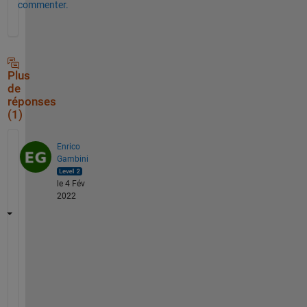
commenter.
Plus
de
réponses
(1)
Enrico
Gambini
le 4 Fév
2022
D
e
f
i