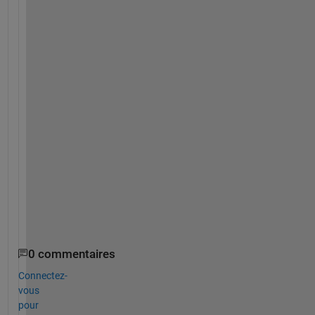
function 
res = my_matlab_function(A,N)
y(1)=1/2*(3+(A^2/3));
y(2)=1/2*(y(1)+(A^2/y(1)));
y(3)=1/2*(y(2)+(A^2/y(2)));
y(4)=1/2*(y(3)+(A^2/y(3)));
y(5)=1/2*(y(4)+(A^2/y(4)));
for 
n=6:(N-1)
    y(n)=1/2*(y(n-1)+A^2/y(n-1));
end
res=y(end);
fprintf(
'A = %d\n'
,A)
fprintf(
'Result = %d\n'
,res)
end
0 commentaires
Connectez-
vous
pour