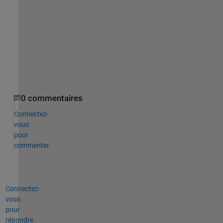
e
t
e
r
s
.
0 commentaires
Connectez-
vous
pour
commenter.
Connectez-
vous
pour
répondre