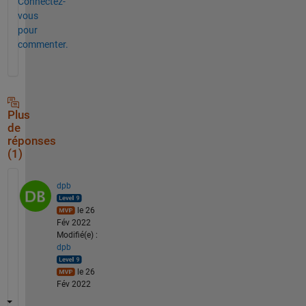
Connectez-
vous
pour
commenter.
Plus
de
réponses
(1)
dpb
le 26
Fév 2022
Modifié(e) :
dpb
le 26
Fév 2022