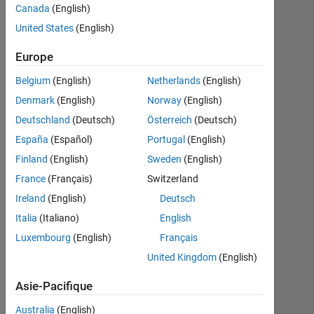
colors
Canada
(English)
United States
(English)
Rachele
Europe
Franceschini
26
Belgium
(English)
Netherlands
(English)
Fév
Denmark
(English)
Norway
(English)
2022
Deutschland
(Deutsch)
Österreich
(Deutsch)
2
España
(Español)
Portugal
(English)
Réponses
Finland
(English)
Sweden
(English)
Réponse
France
(Français)
Switzerland
acceptée
Ireland
(English)
Deutsch
Italia
(Italiano)
English
Mise
à
Luxembourg
(English)
Français
jour
United Kingdom
(English)
26
Fév
Asie-Pacifique
2022
Australia
(English)
21 Vues