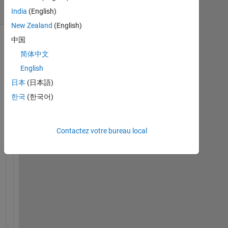
(30 jours)
India
(English)
New Zealand
(English)
中国
简体中文
English
日本
(日本語)
한국
(한국어)
I 
Contactez votre bureau local
w
o
u
l
d 
l
i
k
e 