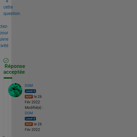
à
cette
question.
tez-
pour
uivre
tivité
Réponse
acceptée
DGM
le 26
Fév 2022
Modifié(e) :
DGM
le 26
Fév 2022