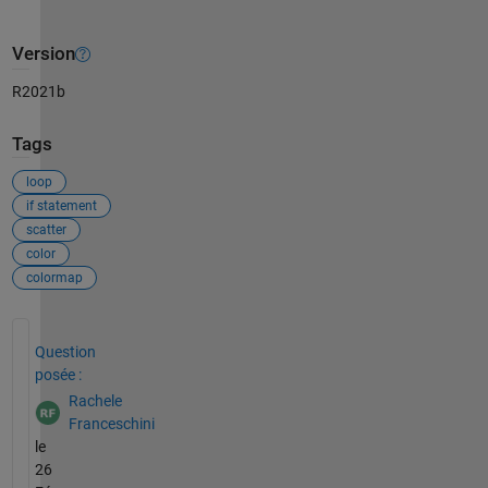
Version
R2021b
Tags
loop
if statement
scatter
color
colormap
Voir également
Question
posée :
Rachele
Franceschini
le
26