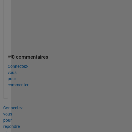
w
e
r
e 
r
e
d
.
0 commentaires
Connectez-
vous
pour
commenter.
Connectez-
vous
pour
répondre