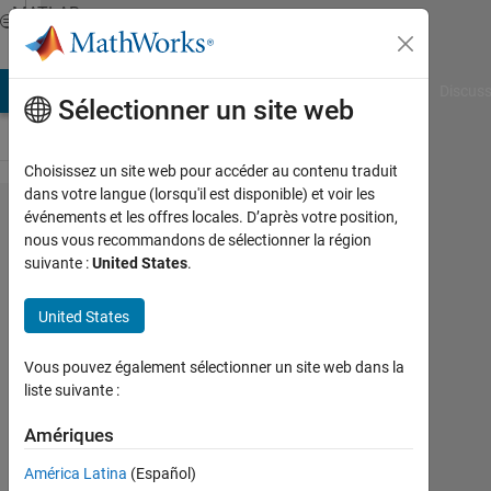
Passer au contenu
MATLAB
Answers
AB Answers
File Exchange
Cody
AI Chat Playground
Discuss
Sélectionner un site web
Choisissez un site web pour accéder au contenu traduit
dans votre langue (lorsqu'il est disponible) et voir les
Loop
événements et les offres locales. D’après votre position,
nous vous recommandons de sélectionner la région
with
suivante :
United States
.
"for"
and "if"
United States
and
Vous pouvez également sélectionner un site web dans la
then a
liste suivante :
scatter
Amériques
with
different
América Latina
(Español)