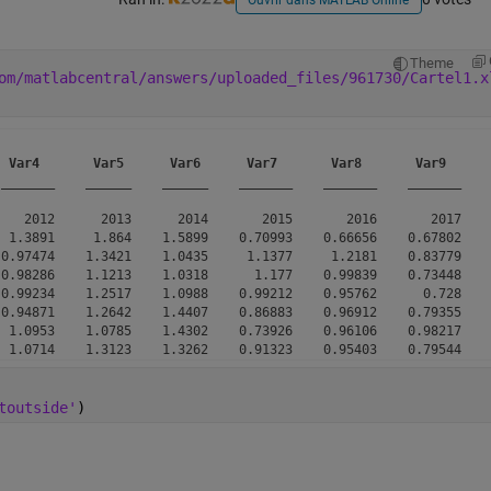
Ouvrir dans MATLAB Online
Theme
om/matlabcentral/answers/uploaded_files/961730/Cartel1.x
Var4
Var5
Var6
Var7
Var8
Var9
_______
______
______
_______
_______
_______
   2012      2013      2014       2015       2016       2017    
 1.3891     1.864    1.5899    0.70993    0.66656    0.67802    
0.97474    1.3421    1.0435     1.1377     1.2181    0.83779    
0.98286    1.1213    1.0318      1.177    0.99839    0.73448    
0.99234    1.2517    1.0988    0.99212    0.95762      0.728    
0.94871    1.2642    1.4407    0.86883    0.96912    0.79355    
 1.0953    1.0785    1.4302    0.73926    0.96106    0.98217    
toutside'
)