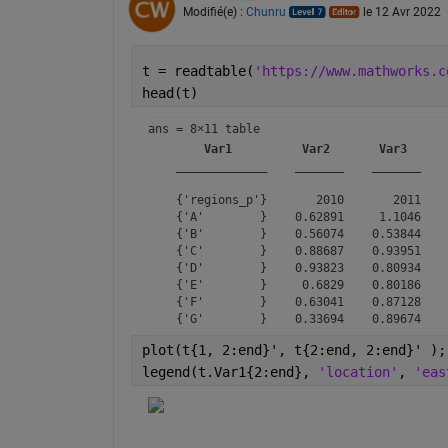
Modifié(e) :
Chunru
le 12 Avr 2022
t = readtable(
'https://www.mathworks.c
head(t)
ans = 
8×11 table
Var1
Var2
Var3
_____________
_______
_______
    {'regions_p'}       2010       2011    
    {'A'        }    0.62891     1.1046    
    {'B'        }    0.56074    0.53844    
    {'C'        }    0.88687    0.93951    
    {'D'        }    0.93823    0.80934    
    {'E'        }     0.6829    0.80186    
    {'F'        }    0.63041    0.87128    
plot(t{1, 2:end}', t{2:end, 2:end}' );
legend(t.Var1{2:end}, 
'location'
, 
'eas