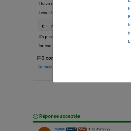
E
I have one table with several regions, and the val
F
I would like to get line plot with to y-axis left reg
F
I
t = readtable(
'Cartel1.xlsx'
)
I
It's possible?
L
for example, creating barth (stacked) but using li
0 commentaires
Connectez-vous pour commenter.
Réponse acceptée
Chunru
le 12 Avr 2022