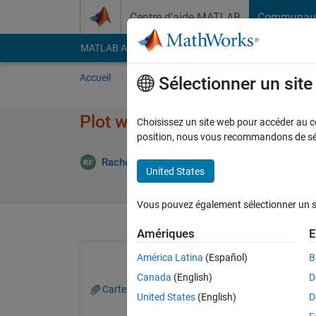
Passer au contenu
Centre d’aide MATLAB
Communau
MATLAB Answers
File Exchange
Cody
AI Cha
Accueil
Poser une question
Répondre
Pa
Sélectionner un sit
Plot with two different y axis (
Choisissez un site web pour accéder au con
position, nous vous recommandons de séle
Rachele Franceschini
12 Avr 2022
1 Répon
United States
Vous pouvez également sélectionner un sit
Amériques
E
América Latina
(Español)
B
Canada
(English)
D
Cartel1.xlsx
United States
(English)
D