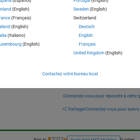
spaña
(Español)
Portugal
(English)
ues distribution for each year (from 2010 to 2019).
inland
(English)
Sweden
(English)
ions name, to right values. While x-axis there are years. 
rance
(Français)
Switzerland
Theme
reland
(English)
Deutsch
talia
(Italiano)
English
uxembourg
(English)
Français
nes
United Kingdom
(English)
Contactez votre bureau local
Connectez-vous pour répondre à cette q
Partager
Connectez-vous pour suivre l
Ran in:
0 votes