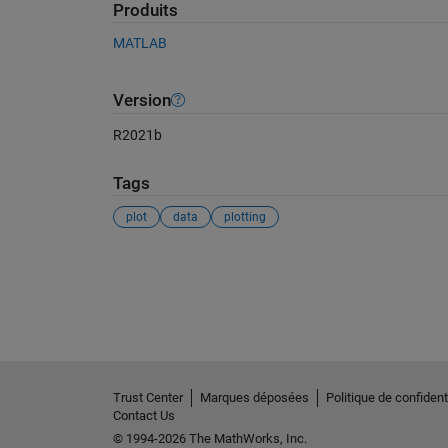
Produits
MATLAB
Version
R2021b
Tags
plot
data
plotting
Voir également
Trust Center
Marques déposées
Politique de confidenti
Contact Us
© 1994-2026 The MathWorks, Inc.