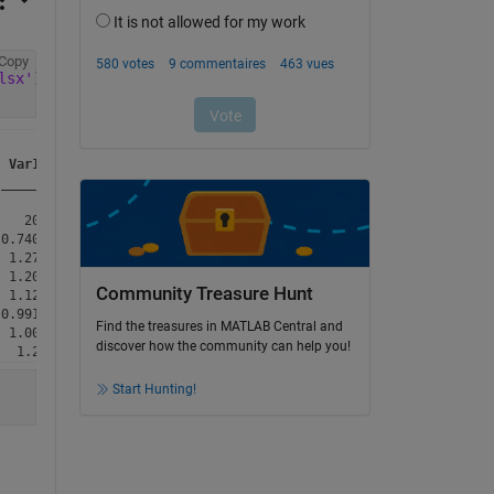
Copy
lsx'
);
Var10
Var11
_______
_______
   2018       2019

0.74008    0.62891

 1.2789      1.068

 1.2059    0.92194

Community Treasure Hunt
 1.1276     1.1043

0.99117      1.239

Find the treasures in MATLAB Central and
 1.0026     1.2092

discover how the community can help you!
Start Hunting!