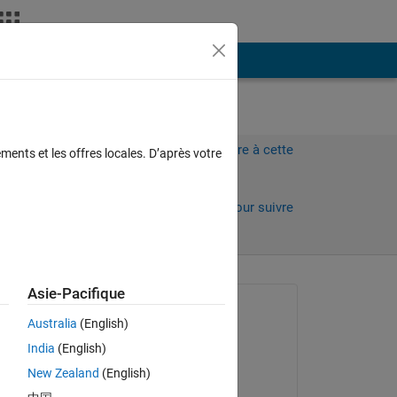
Plus
Connectez-vous pour répondre à cette
ments et les offres locales. D’après votre
question.
rs)
Partager
Connectez-vous pour suivre
l’activité
Asie-Pacifique
Question posée :
Australia
(English)
Rachele Franceschini
India
(English)
le 12 Avr 2022
New Zealand
(English)
Commenté :