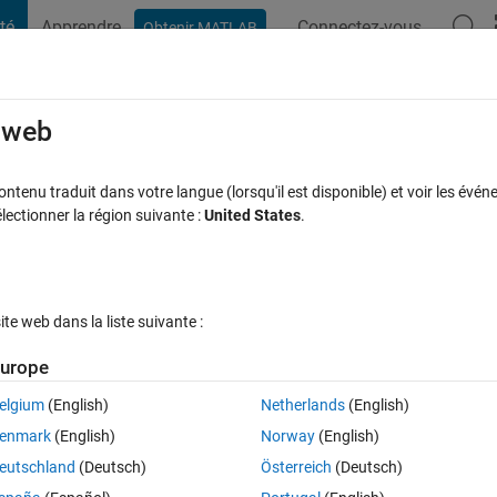
té
Apprendre
Connectez-vous
Obtenir MATLAB
t Playground
Discussions
Compétitions
Blogs
Publication
rcourir
FAQ MATLAB
Plus
e web
text-data)
tenu traduit dans votre langue (lorsqu'il est disponible) et voir les événe
ctionner la région suivante :
United States
.
Réponse acceptée
Mise à jour 13 Avr 2022
se
5 Vues (30 jou
e web dans la liste suivante :
urope
elgium
(English)
Netherlands
(English)
0 votes
Ouvrir dans MATLAB Online
enmark
(English)
Norway
(English)
eutschland
(Deutsch)
Österreich
(Deutsch)