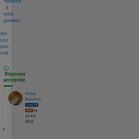
répondre
à
cette
question.
tez-
pour
uivre
tivité
Réponse
acceptée
Walter
Roberson
le
24 Avr
2022