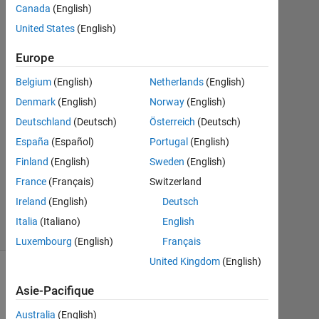
Canada
(English)
2022
1
United States
(English)
Réponse
Europe
Réponse
Belgium
(English)
Netherlands
(English)
acceptée
Denmark
(English)
Norway
(English)
Mise
Deutschland
(Deutsch)
Österreich
(Deutsch)
à
España
(Español)
Portugal
(English)
jour
Finland
(English)
Sweden
(English)
25
France
(Français)
Switzerland
Avr
2022
Ireland
(English)
Deutsch
4 Vues
Italia
(Italiano)
English
(30 jours)
Luxembourg
(English)
Français
United Kingdom
(English)
Asie-Pacifique
Australia
(English)