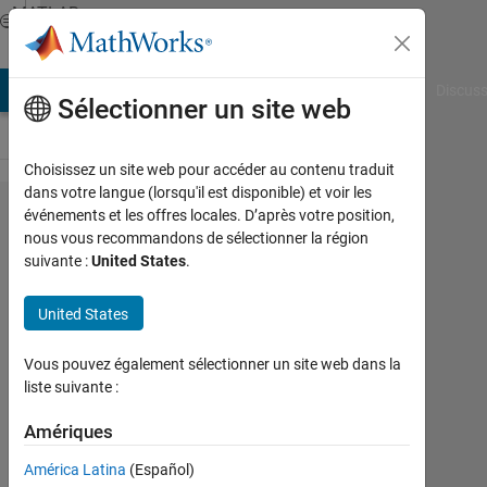
Passer au contenu
MATLAB
Answers
AB Answers
File Exchange
Cody
AI Chat Playground
Discuss
Sélectionner un site web
Choisissez un site web pour accéder au contenu traduit
dans votre langue (lorsqu'il est disponible) et voir les
Error in
événements et les offres locales. D’après votre position,
nous vous recommandons de sélectionner la région
Plotting
suivante :
United States
.
The
Surface
United States
graph.
Vous pouvez également sélectionner un site web dans la
liste suivante :
Shivam
Bajpai
Amériques
24
América Latina
(Español)
Avr