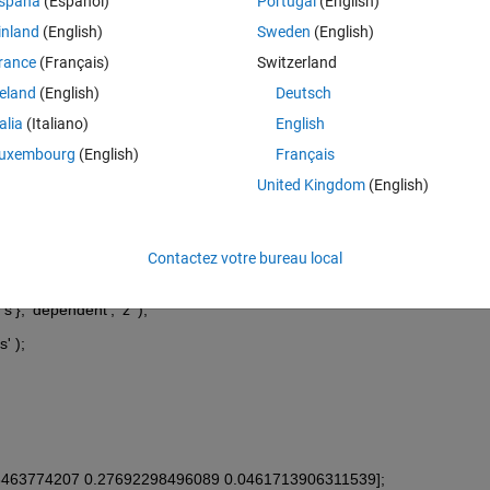
spaña
(Español)
Portugal
(English)
inland
(English)
Sweden
(English)
or lsqnonlin but they are not limiting range of coefficients as generated 
rance
(Français)
Switzerland
reland
(English)
Deutsch
iables with limiting the range of coefficients as below?
talia
(Italiano)
English
uxembourg
(English)
Français
as
United Kingdom
(English)
ata( Wm, Ym, Qm, Sm);
Contactez votre bureau local
's'}, 'dependent', 'z' );
' );
28463774207 0.27692298496089 0.0461713906311539];