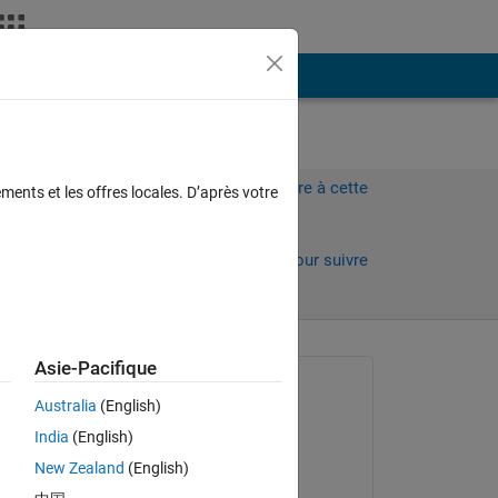
Plus
Connectez-vous pour répondre à cette
ments et les offres locales. D’après votre
question.
urs)
Partager
Connectez-vous pour suivre
l’activité
Asie-Pacifique
Question posée :
Australia
(English)
Ahmet Hakan UYANIK
India
(English)
le 7 Juin 2022
New Zealand
(English)
Réponse apportée :
th 