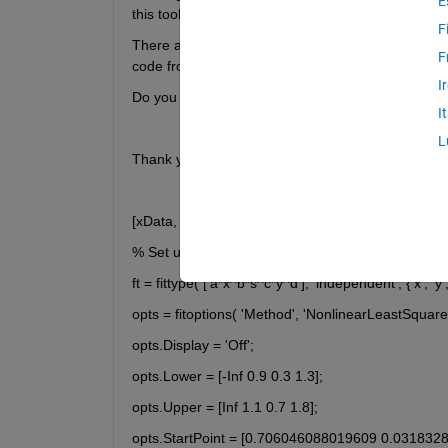
E
this toolbox.
F
There are some solutions provided like lsqcurvefit 
F
code from cftool below.
I
Do you know how can i apply with 3 independent var
I
L
Thank you in advance for your comments and ide
[xData, yData, zData, sData] = prepareSurfaceD
% Set up fittype and options.
ft = fittype( ['a*x^b*s^c*y^d'], 'independent', {'x', 'y',
opts = fitoptions( 'Method', 'NonlinearLeastSquares
opts.Display = 'Off';
opts.Lower = [-Inf 0.9 0.3 1.3];
opts.Upper = [Inf 1.1 0.7 1.8];
opts.StartPoint = [0.706046088019609 0.03183