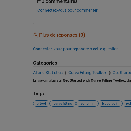
0 commentaires
Connectez-vous pour commenter.
Plus de réponses (0)
Connectez-vous pour répondre à cette question.
Catégories
AI and Statistics
Curve Fitting Toolbox
Get Starte
En savoir plus sur
Get Started with Curve Fitting Toolbox
da
Tags
cftool
curve fitting
lsqnonlin
lsqcurvefit
pol
Voir également