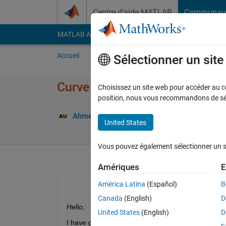
Passer au contenu
Centre d’aide MATLAB
Communau
MATLAB Answers
File Exchange
Cody
AI Cha
Accueil
Poser une question
Répondre
Pa
Sélectionner un sit
Curve Fitting Toolbox with mul
Choisissez un site web pour accéder au con
position, nous vous recommandons de séle
Ahmet Hakan UYANIK
7 Juin 2022
1 Répo
United States
Vous pouvez également sélectionner un sit
Amériques
E
América Latina
(Español)
B
Canada
(English)
D
Hello, 
United States
(English)
D
I have generated the code with cftool of matlab ho