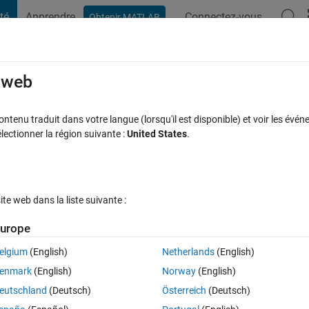
té
Apprendre
Connectez-vous
Obtenir MATLAB
t Playground
Discussions
Compétitions
Blogs
Publication
rcourir
FAQ MATLAB
Plus
e web
tiple variables
tenu traduit dans votre langue (lorsqu'il est disponible) et voir les événe
ctionner la région suivante :
United States
.
Réponse acceptée
Mise à jour 7 Juin 2022
nse
23 Vues (30 jo
e web dans la liste suivante :
urope
elgium
(English)
Netherlands
(English)
0 votes
enmark
(English)
Norway
(English)
eutschland
(Deutsch)
Österreich
(Deutsch)
wever it seems like more than 2 independent variable is not possible wi