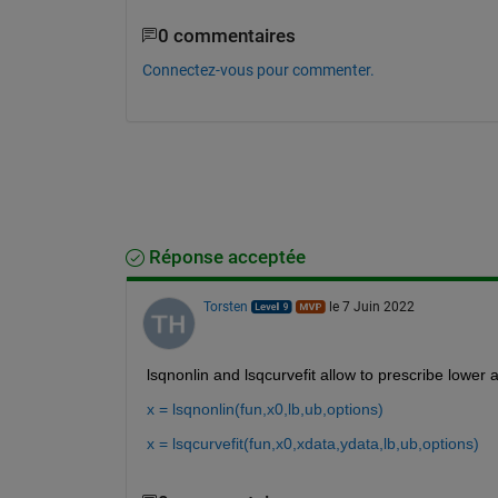
0 commentaires
Connectez-vous pour commenter.
Réponse acceptée
Torsten
le 7 Juin 2022
lsqnonlin and lsqcurvefit allow to prescribe lower
x = lsqnonlin(fun,x0,lb,ub,options)
x = lsqcurvefit(fun,x0,xdata,ydata,lb,ub,options)