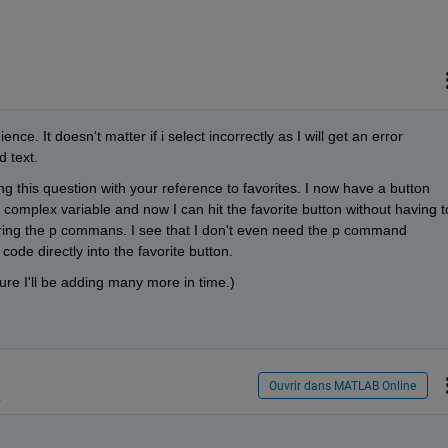
e. It doesn't matter if i select incorrectly as I will get an error 
d text.
ng this question with your reference to favorites. I now have a button 
a complex variable and now I can hit the favorite button without having to
ng the p commans. I see that I don't even need the p command 
s code directly into the favorite button.
ure I'll be adding many more in time.)
Ouvrir dans MATLAB Online
2