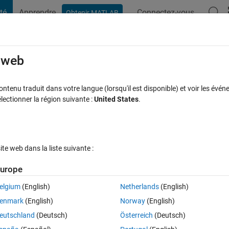
té
Apprendre
Connectez-vous
Obtenir MATLAB
t Playground
Discussions
Compétitions
Blogs
Publication
rcourir
FAQ MATLAB
Plus
e web
 Complex vector?
tenu traduit dans votre langue (lorsqu'il est disponible) et voir les événe
ctionner la région suivante :
United States
.
Réponse acceptée
Mise à jour 9 Nov 2022
ponses
27 Vues (3
e web dans la liste suivante :
Afficher commentaires plus
urope
elgium
(English)
Netherlands
(English)
0 votes
Ouvrir dans MATLAB Online
enmark
(English)
Norway
(English)
or in the workspace and be able to click a button to plot complex vector t
eutschland
(Deutsch)
Österreich
(Deutsch)