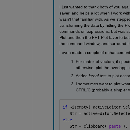
I just wanted to thank both of you again
saver, and helps a lot when I work with
wasn't that familiar with. As we stepp
transforming the data by hitting the Plo
commands on expressions, but was so mu
Plot and then the FFT-Plot favorite butto
the command window, and surround the 
I even made a couple of enhancement
For matrix of vectors, if specia
otherwise, plot the overlappin
Added 
isreal
 test to plot acco
I sometimes want to plot what 
CTRL/C (probably a simpler wa
if 
~isempty( activeEditor.Sel
   Str = activeEditor.Selecte
else
   Str = clipboard(
'paste'
);