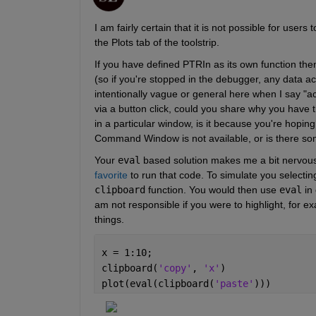
I am fairly certain that it is not possible for users 
the Plots tab of the toolstrip.
If you have defined PTRIn as its own function the
(so if you're stopped in the debugger, any data acc
intentionally vague or general here when I say "ac
via a button click, could you share why you have th
in a particular window, is it because you're hoping
Command Window is not available, or is there s
Your 
eval
 based solution makes me a bit nervous, 
favorite
clipboard
 function. You would then use 
eval
 in
am not responsible if you were to highlight, for 
things. 
x = 1:10;
clipboard(
'copy'
, 
'x'
)
plot(eval(clipboard(
'paste'
)))