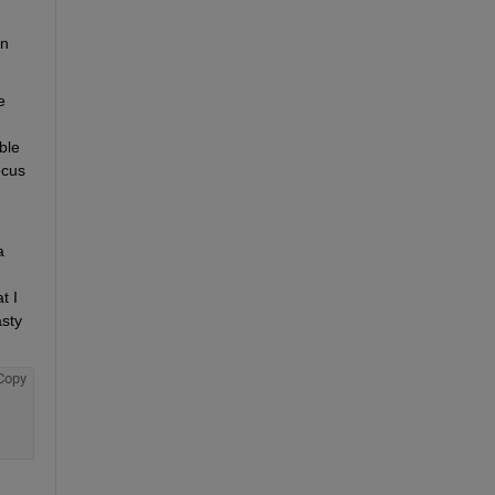
n 
 
le 
cus 
a 
 I 
sty 
Copy