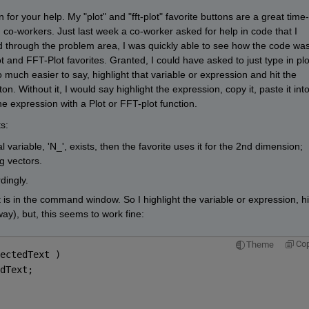
 for your help. My "plot" and "fft-plot" favorite buttons are a great time-
 co-workers. Just last week a co-worker asked for help in code that I 
ed through the problem area, I was quickly able to see how the code was
t and FFT-Plot favorites. Granted, I could have asked to just type in plot
ch easier to say, highlight that variable or expression and hit the 
n. Without it, I would say highlight the expression, copy it, paste it into
expression with a Plot or FFT-plot function.
s:
l variable, 'N_', exists, then the favorite uses it for the 2nd dimension; 
g vectors.
rdingly.
is in the command window. So I highlight the variable or expression, hit
y), but, this seems to work fine:
Co
Theme
ectedText )
dText;