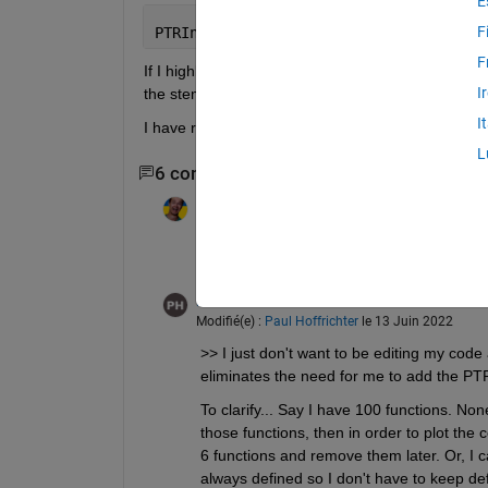
E
F
PTRIn = @(x) plot(1:length(x), real(x)
F
If I highlight a variable in the Workspace, and hit th
I
the stem button, I get msg: "Warning: Using only 
I
I have releases R2020a, R2021a, R2021b, and R
L
6 commentaires
Afficher 4 commentaires p
Jan
le 12 Juin 2022
Where should this button appear?
Paul Hoffrichter
le 13 Juin 2022
Modifié(e) :
Paul Hoffrichter
le 13 Juin 2022
>> I just don't want to be editing my code 
eliminates the need for me to add the PTR
To clarify... Say I have 100 functions. No
those functions, then in order to plot the 
6 functions and remove them later. Or, I 
always defined so I don't have to keep de