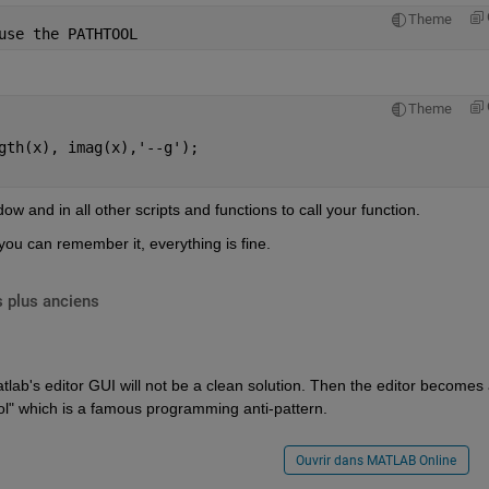
Theme
use the PATHTOOL
Theme
gth(x), imag(x),
'--g'
);
w and in all other scripts and functions to call your function.
ou can remember it, everything is fine.
 plus anciens
Matlab's editor GUI will not be a clean solution. Then the editor becomes 
ol" which is a famous programming anti-pattern.
Ouvrir dans MATLAB Online