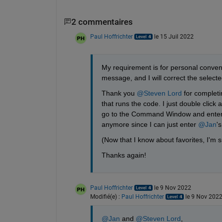
2 commentaires
Paul Hoffrichter
le 15 Juil 2022
My requirement is for personal convenienc
message, and I will correct the selecte
Thank you 
@Steven Lord
 for completi
that runs the code. I just double click 
go to the Command Window and enteri
anymore since I can just enter 
@Jan
'
(Now that I know about favorites, I'm s
Thanks again!
Paul Hoffrichter
le 9 Nov 2022
Modifié(e) :
Paul Hoffrichter
le 9 Nov 202
@Jan
 and 
@Steven Lord
,