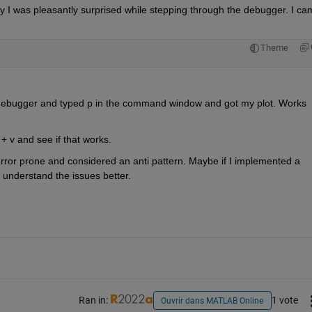
 I was pleasantly surprised while stepping through the debugger. I cam
Theme
he debugger and typed p in the command window and got my plot. Works 
 + v and see if that works.
error prone and considered an anti pattern. Maybe if I implemented a 
ll understand the issues better.
Ran in:
1 vote
Ouvrir dans MATLAB Online