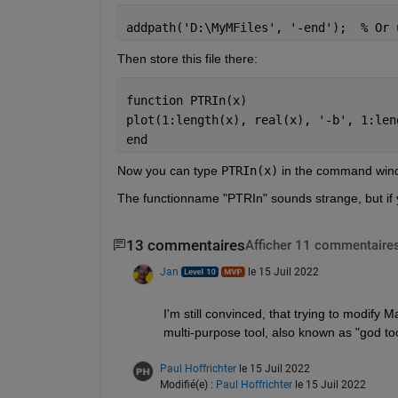
addpath(
'D:\MyMFiles'
, 
'-end'
);  
% Or 
Then store this file there:
function 
PTRIn(x)
plot(1:length(x), real(x), 
'-b'
, 1:len
end
Now you can type 
PTRIn(x)
 in the command windo
The functionname "PTRIn" sounds strange, but if y
13 commentaires
Afficher 11 commentaires
Jan
le 15 Juil 2022
I'm still convinced, that trying to modify 
multi-purpose tool, also known as "god to
Paul Hoffrichter
le 15 Juil 2022
Modifié(e) :
Paul Hoffrichter
le 15 Juil 2022