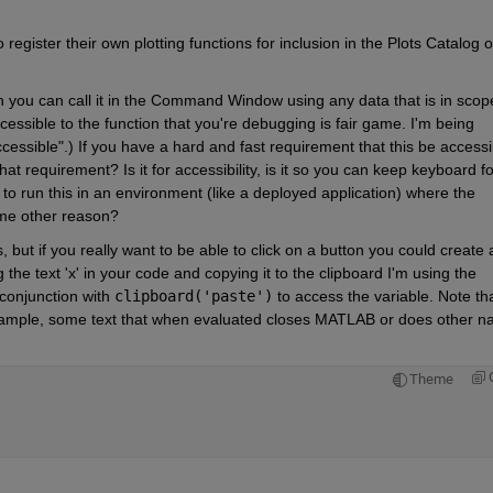
to register their own plotting functions for inclusion in the Plots Catalog o
n you can call it in the Command Window using any data that is in scope
essible to the function that you're debugging is fair game. I'm being 
cessible".) If you have a hard and fast requirement that this be accessib
at requirement? Is it for accessibility, is it so you can keep keyboard fo
 to run this in an environment (like a deployed application) where the 
ome other reason?
but if you really want to be able to click on a button you could create 
 to run that code. To simulate you selecting the text 'x' in your code and copying it to the clipboard I'm using the 
 conjunction with 
clipboard('paste')
 to access the variable. Note that
example, some text that when evaluated closes MATLAB or does other na
Theme