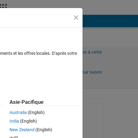
Plus
Connectez-vous pour répondre à cette
ments et les offres locales. D’après votre
question.
0 jours)
Partager
Connectez-vous pour suivre
l’activité
 anciens
Asie-Pacifique
Question posée :
Australia
(English)
Paul Hoffrichter
India
(English)
le 10 Juin 2022
he 
New Zealand
(English)
Modifié(e) :