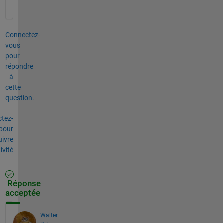
Connectez-
vous
pour
répondre
à
cette
question.
tez-
pour
uivre
tivité
Réponse
acceptée
Walter