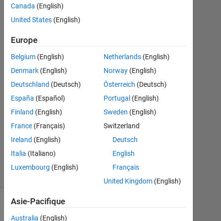
Canada
(English)
Juil
United States
(English)
2022
1
Europe
Réponse
Belgium
(English)
Netherlands
(English)
Réponse
Denmark
(English)
Norway
(English)
acceptée
Deutschland
(Deutsch)
Österreich
(Deutsch)
Mise
España
(Español)
Portugal
(English)
à
Finland
(English)
Sweden
(English)
jour
France
(Français)
Switzerland
4
Ireland
(English)
Deutsch
Juil
2022
Italia
(Italiano)
English
11 Vues
Luxembourg
(English)
Français
(30 jours)
United Kingdom
(English)
Asie-Pacifique
Afficher
Australia
(English)
commentaires