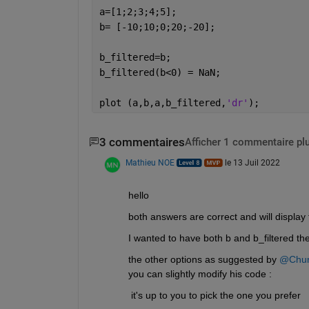
a=[1;2;3;4;5];
b= [-10;10;0;20;-20]; 
b_filtered=b;
b_filtered(b<0) = NaN; 
plot (a,b,a,b_filtered,
'dr'
);
3 commentaires
Afficher 1 commentaire pl
Mathieu NOE
le 13 Juil 2022
hello 
both answers are correct and will display
I wanted to have both b and b_filtered th
the other options as suggested by 
@Chu
you can slightly modify his code : 
 it's up to you to pick the one you prefer