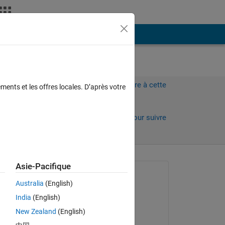
Plus
Connectez-vous pour répondre à cette
ments et les offres locales. D’après votre
question.
Partager
Connectez-vous pour suivre
l’activité
 anciens
Asie-Pacifique
Question posée :
Australia
(English)
Ara
India
(English)
le 13 Juil 2022
New Zealand
(English)
Commenté :