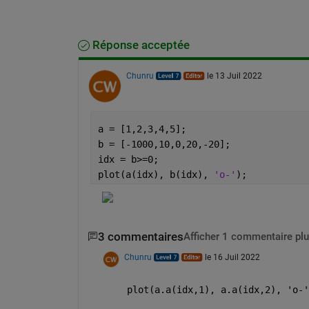
Réponse acceptée
Chunru
le 13 Juil 2022
a = [1,2,3,4,5];        
b = [-1000,10,0,20,-20];  
idx = b>=0;
plot(a(idx), b(idx), 
'o-'
);
3 commentaires
Afficher 1 commentaire plu
Chunru
le 16 Juil 2022
plot(a.a(idx,1), a.a(idx,2), 'o-'