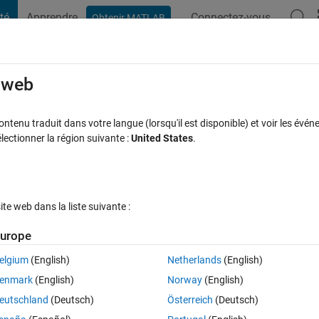
té
Apprendre
Connectez-vous
Obtenir MATLAB
t Playground
Discussions
Compétitions
Blogs
Publication
rcourir
FAQ MATLAB
Plus
e web
tenu traduit dans votre langue (lorsqu'il est disponible) et voir les événe
ctionner la région suivante :
United States
.
cceptée
Mise à jour 16 Juil 2022
13 Vues (30 jours)
e web dans la liste suivante :
Afficher commentaires plus
urope
elgium
(English)
Netherlands
(English)
0 votes
enmark
(English)
Norway
(English)
eutschland
(Deutsch)
Österreich
(Deutsch)