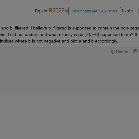
Ran in:
1 vote
Ouvrir dans MATLAB Online
 and b_filtered. I believe b_filtered is supposed to contain the non-negat
is, I did not understand what exactly is (b(:,2)>=0) supposed to do? If I
indices where b is not negative and plot a and b accordingly.
Theme