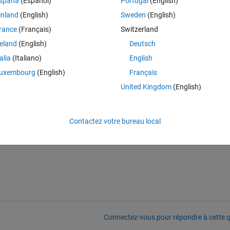
spaña
(Español)
Portugal
(English)
inland
(English)
Sweden
(English)
rance
(Français)
Switzerland
reland
(English)
Deutsch
talia
(Italiano)
English
uxembourg
(English)
Français
United Kingdom
(English)
ey have two different dimensions?
Contactez votre bureau local
Connectez-vous pour répondre à cette q