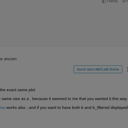
Theme
us ancien
Ouvrir dans MATLAB Online
 the exact same plot
e same size as a , because it seemed to me that you wanted it this way.
nru
 works also , and if you want to have both b and b_filtered displayed 