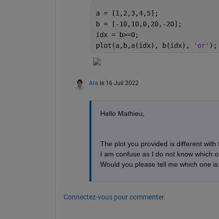
a = [1,2,3,4,5];        
b = [-10,10,0,20,-20];  
idx = b>=0;
plot(a,b,a(idx), b(idx), 
'or'
);
Ara
le 16 Juil 2022
Hello Mathieu,
The plot you provided is different wit
I am confuse as I do not know which o
Would you please tell me which one is
Connectez-vous pour commenter.