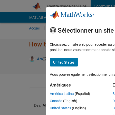
Passer au contenu
Centre d’aide MATLAB
Communau
MATLAB Answers
File Exchange
Cody
AI Cha
Accueil
Poser une question
Répondre
Pa
Sélectionner un sit
How to plot it?
Choisissez un site web pour accéder au con
position, nous vous recommandons de séle
Réponse a
Ara
13 Juil 2022
4 Réponses
United States
Vous pouvez également sélectionner un sit
Amériques
E
América Latina
(Español)
B
Canada
(English)
D
Dear All,
United States
(English)
D