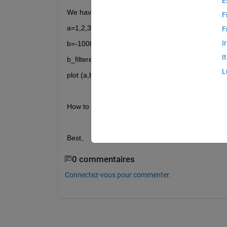
E
We have 
F
a=1,2,3,4,5; (in a column 1)
F
I
b=-1000,10,0,20,-20; (in a column 2)
I
b_filtered=b(:,2)>=0;
L
plot (a,b_filtered);
How to plot these two values that after filtered th
Best,
0 commentaires
Connectez-vous pour commenter.