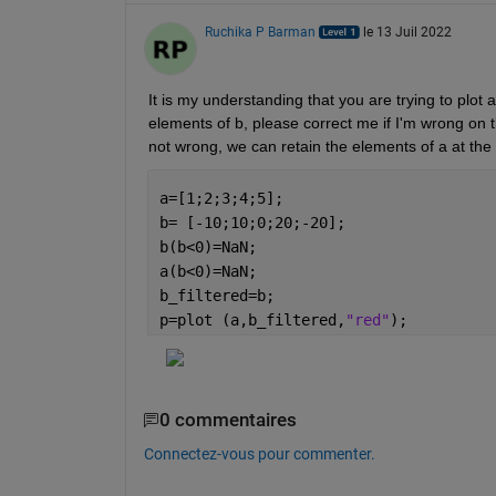
Ruchika P Barman
le 13 Juil 2022
It is my understanding that you are trying to plot a
elements of b, please correct me if I'm wrong on th
not wrong, we can retain the elements of a at the 
a=[1;2;3;4;5];
b= [-10;10;0;20;-20]; 
b(b<0)=NaN;
a(b<0)=NaN;
b_filtered=b;
p=plot (a,b_filtered,
"red"
);
0 commentaires
Connectez-vous pour commenter.