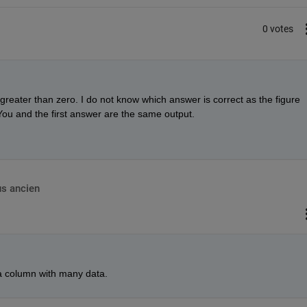
0 votes
eater than zero. I do not know which answer is correct as the figure 
You and the first answer are the same output.
us ancien
a column with many data.