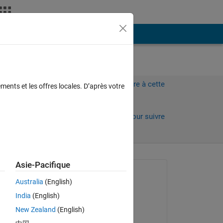
Plus
Connectez-vous pour répondre à cette
ments et les offres locales. D’après votre
question.
Partager
Connectez-vous pour suivre
l’activité
Asie-Pacifique
Question posée :
Australia
(English)
Jelani Simeon
India
(English)
le 15 Août 2022
New Zealand
(English)
Réponse apportée :