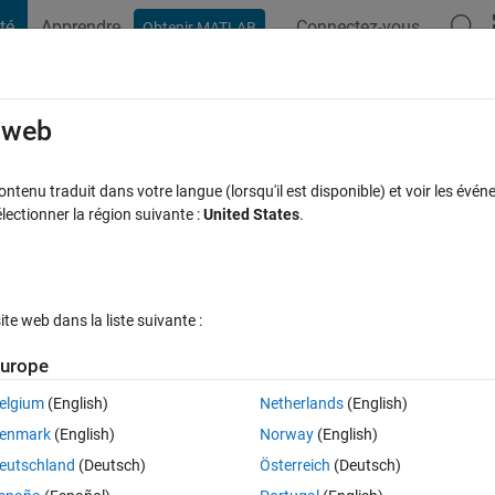
té
Apprendre
Connectez-vous
Obtenir MATLAB
t Playground
Discussions
Compétitions
Blogs
Publication
rcourir
FAQ MATLAB
Plus
e web
tenu traduit dans votre langue (lorsqu'il est disponible) et voir les événe
ctionner la région suivante :
United States
.
Mise à jour 25 Août 2022
8 Vues (30 jours)
e web dans la liste suivante :
urope
elgium
(English)
Netherlands
(English)
0 votes
enmark
(English)
Norway
(English)
eutschland
(Deutsch)
Österreich
(Deutsch)
 already a built-in class.