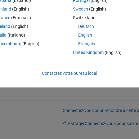
spaña
(Español)
Portugal
(English)
inland
(English)
Sweden
(English)
mathworks.com)
rance
(Français)
Switzerland
reland
(English)
Deutsch
talia
(Italiano)
English
ing fine a week ago now this error wont allow me to move forward.
uxembourg
(English)
Français
United Kingdom
(English)
Contactez votre bureau local
g the error?
Connectez-vous pour répondre à cette q
Partager
Connectez-vous pour suivre l