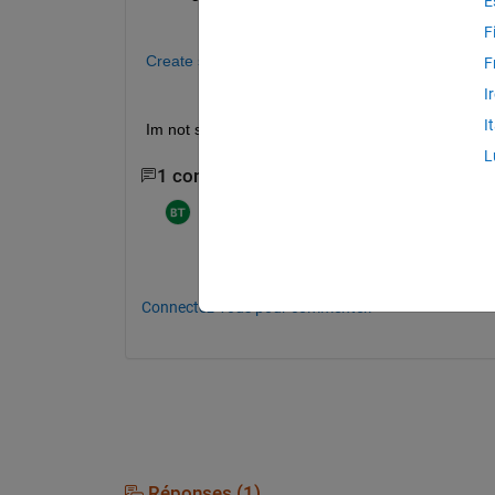
E
F
Create structure from file - MATLAB readstruct (
F
I
I
Im not sure why im getting this error. It was work
L
1 commentaire
Benjamin Thompson
le 15 Août 2022
Can you post some sample code producin
Connectez-vous pour commenter.
Réponses (1)