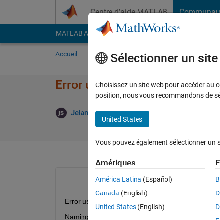
Passer au contenu
Centre d’aide MATLAB
Communau
MATLAB Answers
File Exchange
Cody
AI Cha
Accueil
Poser une question
Répondre
Pa
Sélectionner un sit
Error using 'readstruct'
Choisissez un site web pour accéder au con
position, nous vous recommandons de séle
Jelani Simeon
15 Août 2022
1 Réponse
United States
Vous pouvez également sélectionner un sit
Amériques
E
América Latina
(Español)
B
Canada
(English)
D
Error using readstruct
United States
(English)
D
Naming a class 'struct' is not allowed, because it is