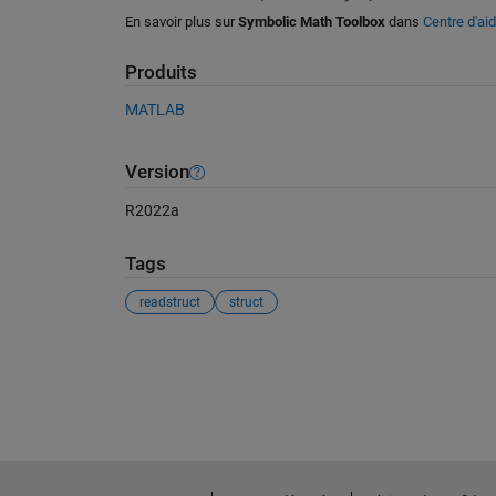
En savoir plus sur
Symbolic Math Toolbox
dans
Centre d'ai
Produits
MATLAB
Version
R2022a
Tags
readstruct
struct
Voir également