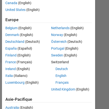
1
Canada
(English)
Réponse
United States
(English)
Mise
Europe
à
Belgium
(English)
Netherlands
(English)
jour
19
Denmark
(English)
Norway
(English)
Fév
Deutschland
(Deutsch)
Österreich
(Deutsch)
2015
España
(Español)
Portugal
(English)
23 Vues
(30 jours)
Finland
(English)
Sweden
(English)
France
(Français)
Switzerland
Ireland
(English)
Deutsch
Italia
(Italiano)
English
Luxembourg
(English)
Français
United Kingdom
(English)
Asie-Pacifique
Australia
(English)