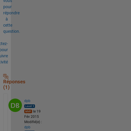
vous
pour
répondre
à
cette
question.
tez-
pour
uivre
tivité
Réponses
(1)
dpb
le 19
Fév 2015
Modifié(e) :
dpb