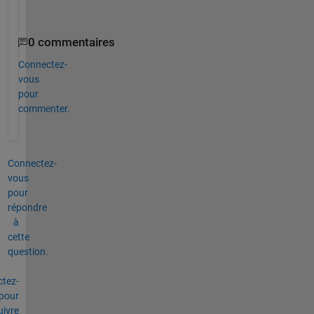
?
0 commentaires
Connectez-
vous
pour
commenter.
Connectez-
vous
pour
répondre
à
cette
question.
tez-
pour
uivre