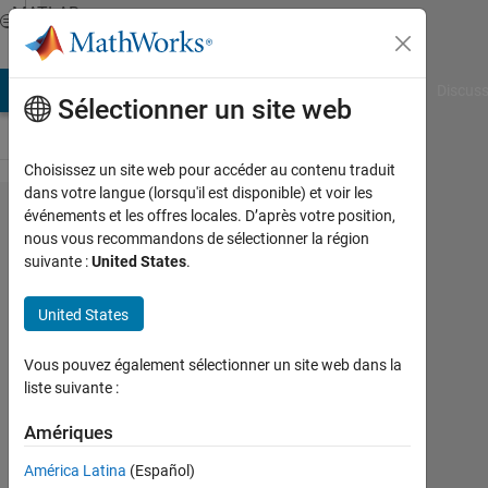
Passer au contenu
MATLAB
Answers
AB Answers
File Exchange
Cody
AI Chat Playground
Discuss
Sélectionner un site web
Choisissez un site web pour accéder au contenu traduit
dans votre langue (lorsqu'il est disponible) et voir les
improve for
événements et les offres locales. D’après votre position,
nous vous recommandons de sélectionner la région
loop
suivante :
United States
.
performance
United States
michael
Vous pouvez également sélectionner un site web dans la
liste suivante :
20
Sep
Amériques
2022
1
América Latina
(Español)
Réponse