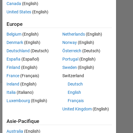
2022
Canada
(English)
1
United States
(English)
Réponse
Europe
Mise
Belgium
(English)
Netherlands
(English)
à
jour
Denmark
(English)
Norway
(English)
6
Deutschland
(Deutsch)
Österreich
(Deutsch)
Sep
España
(Español)
Portugal
(English)
2023
10 Vues
Finland
(English)
Sweden
(English)
(30 jours)
France
(Français)
Switzerland
Ireland
(English)
Deutsch
Italia
(Italiano)
English
Luxembourg
(English)
Français
United Kingdom
(English)
Asie-Pacifique
Australia
(English)