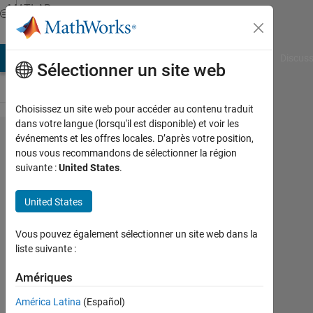
Passer au contenu
MATLAB
Answers
AB Answers
File Exchange
Cody
AI Chat Playground
Discuss
Sélectionner un site web
Choisissez un site web pour accéder au contenu traduit
dans votre langue (lorsqu'il est disponible) et voir les
For loop
événements et les offres locales. D’après votre position,
nous vous recommandons de sélectionner la région
for
suivante :
United States
.
Welch
Estimate
United States
Vous pouvez également sélectionner un site web dans la
Yen
liste suivante :
Tien
Yap
Amériques
20
Sep
América Latina
(Español)