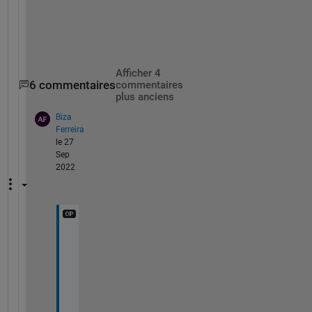
i
s
.
Afficher 4
6 commentaires
commentaires
plus anciens
Biza
Ferreira
le 27
Sep
2022
H
e
l
l
o 
W