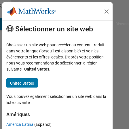
Passer au contenu
MATLAB
Answers
AB Answers
File Exchange
Cody
AI Chat Playground
Discuss
Sélectionner un site web
Choisissez un site web pour accéder au contenu traduit
dans votre langue (lorsqu'il est disponible) et voir les
Is there
événements et les offres locales. D’après votre position,
nous vous recommandons de sélectionner la région
a way to
suivante :
United States
.
simulate
a struct
United States
with a
Vous pouvez également sélectionner un site web dans la
array?
liste suivante :
Amériques
Biza
Ferreira
América Latina
(Español)
27