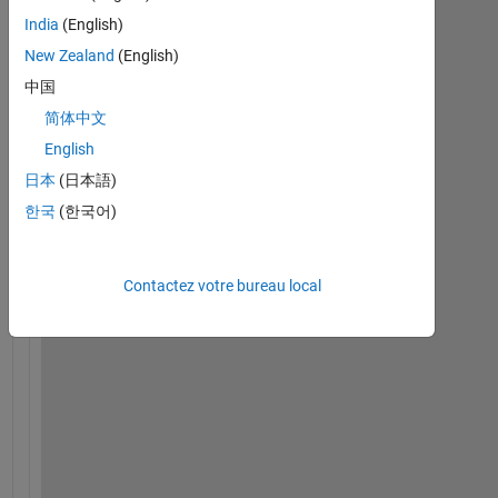
India
(English)
New Zealand
(English)
H
中国
e
简体中文
l
l
English
o 
日本
(日本語)
f
한국
(한국어)
r
i
e
Contactez votre bureau local
n
d
s
? 
I 
n
e
e