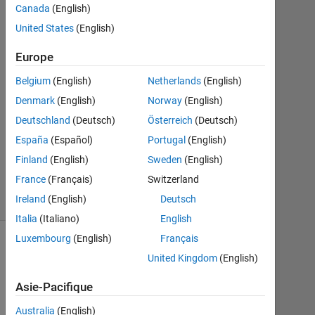
Canada
(English)
Sep
United States
(English)
2022
1
Europe
Réponse
Belgium
(English)
Netherlands
(English)
Mise
Denmark
(English)
Norway
(English)
à
Deutschland
(Deutsch)
Österreich
(Deutsch)
jour
27
España
(Español)
Portugal
(English)
Sep
Finland
(English)
Sweden
(English)
2022
France
(Français)
Switzerland
2 Vues
Ireland
(English)
Deutsch
(30 jours)
Italia
(Italiano)
English
Luxembourg
(English)
Français
Afficher
United Kingdom
(English)
commentaires
plus
Asie-Pacifique
anciens
Australia
(English)