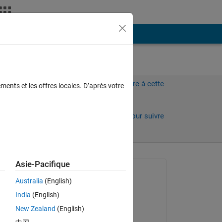
Plus
Connectez-vous pour répondre à cette
ments et les offres locales. D’après votre
question.
Partager
Connectez-vous pour suivre
l’activité
Asie-Pacifique
Question posée :
Australia
(English)
Luck Haviland
India
(English)
le 28 Sep 2022
New Zealand
(English)
Modifié(e) :