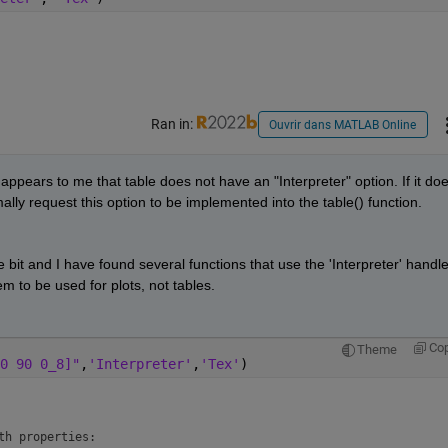
Ran in:
Ouvrir dans MATLAB Online
 appears to me that table does not have an "Interpreter" option. If it doe
mally request this option to be implemented into the table() function. 
le bit and I have found several functions that use the 'Interpreter' handle.
m to be used for plots, not tables.
Co
Theme
0 90 0_8]"
,
'Interpreter'
,
'Tex'
)
h properties:
