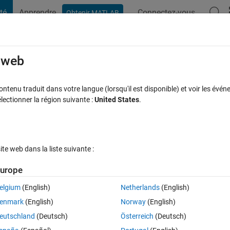
té
Apprendre
Connectez-vous
Obtenir MATLAB
t Playground
Discussions
Compétitions
Blogs
Publication
rcourir
FAQ MATLAB
Plus
e web
ring
tenu traduit dans votre langue (lorsqu'il est disponible) et voir les événe
ctionner la région suivante :
United States
.
se à jour 28 Sep 2022
5 Vues (30 jours)
e web dans la liste suivante :
urope
elgium
(English)
Netherlands
(English)
Ran in:
0 votes
Ouvrir dans MATLAB Online
enmark
(English)
Norway
(English)
eutschland
(Deutsch)
Österreich
(Deutsch)