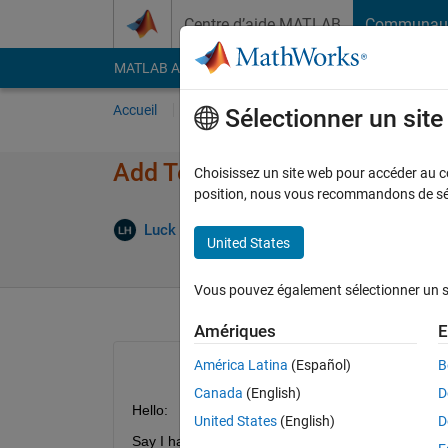
Passer au contenu
Centre d’aide MATLAB
Communau
MATLAB Answers
File Exchange
Cody
AI Cha
Accueil
Poser une question
Répondre
Pa
Sélectionner un sit
Add Text Subscript to Table st
Choisissez un site web pour accéder au con
position, nous vous recommandons de séle
Mi
Luck Haviland
28 Sep 2022
1 Réponse
United States
Vous pouvez également sélectionner un sit
Amériques
E
América Latina
(Español)
B
Canada
(English)
D
Hello:
United States
(English)
D
Say I have a composite.