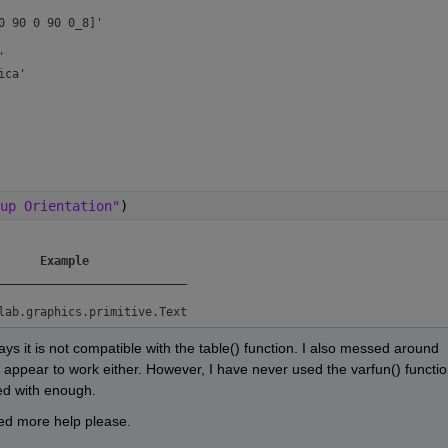
 90 0 90 0_8]'



ca'

up Orientation"
)
Example
___________________________
s says it is not compatible with the table() function. I also messed around 
ot appear to work either. However, I have never used the varfun() functio
ed with enough.
ed more help please.