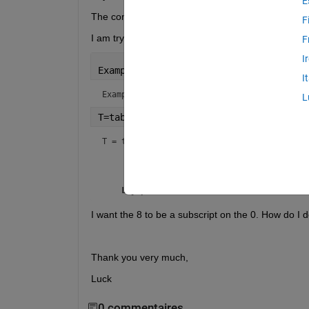
E
The composite has a layup [0 90 0 90 0_8]
F
I am trying to output this layup into a table using t
F
I
Example=
"[0 90 0 90 0 90 0_8]"
I
Example = 
"[0 90 0 90 0 90 0_8]"
L
T=table(Example,
'RowName'
,
"Layup Orien
T = 
table
Example
_________________
Layup Orientation
I want the 8 to be a subscript on the 0. How do I d
Thank you very much,
Luck
0 commentaires