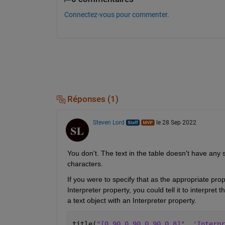
Connectez-vous pour commenter.
Réponses (1)
Steven Lord
le 28 Sep 2022
You don't. The text in the table doesn't have any sor
characters.
If you were to specify that as the appropriate pro
Interpreter property, you could tell it to interpret th
a text object with an Interpreter property.
title(
"[0 90 0 90 0 90 0_8]"
, 
'Interpr