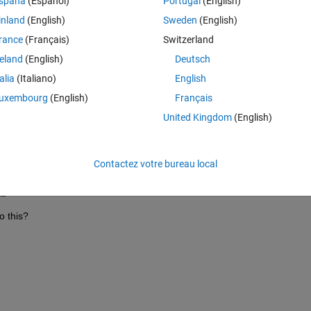
spaña
(Español)
Portugal
(English)
inland
(English)
Sweden
(English)
he table() function. This is my current output:
rance
(Français)
Switzerland
reland
(English)
Deutsch
Theme
talia
(Italiano)
English
uxembourg
(English)
Français
United Kingdom
(English)
tation"
)
Contactez votre bureau local
_____
o this?