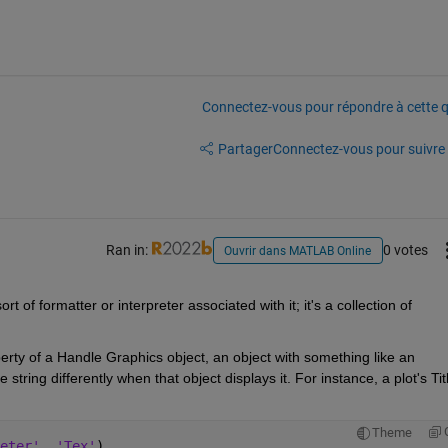
Connectez-vous pour répondre à cette q
Partager
Connectez-vous pour suivre l
Ran in:
0 votes
Ouvrir dans MATLAB Online
t of formatter or interpreter associated with it; it's a collection of 
perty of a Handle Graphics object, an object with something like an 
e string differently when that object displays it. For instance, a plot's Title
Theme
eter'
, 
'Tex'
)