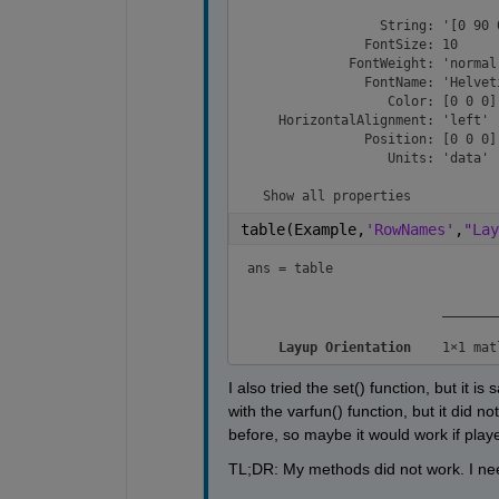
                 String: '[0 90 0
               FontSize: 10

             FontWeight: 'normal'
               FontName: 'Helveti
                  Color: [0 0 0]

    HorizontalAlignment: 'left'

               Position: [0 0 0]

                  Units: 'data'

  Show 
all properties
table(Example,
'RowNames'
,
"Lay
ans = 
table
_______
Layup Orientation
I also tried the set() function, but it i
with the varfun() function, but it did n
before, so maybe it would work if play
TL;DR: My methods did not work. I ne