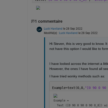
1 commentaire
Luck Haviland
le 28 Sep 2022
Modifié(e) :
Luck Haviland
le 28 Sep 2022
Hi Steven, this is very good to know. It
not have this option I would like to for
I have looked across the internet a litt
However, the ones I have found all see
I have tried wonky methods such as:
Example=text(0,0,
"[0 90 0 90 
Example = 
Text
 ([0 90 0 90 0 90 0_8]) wit