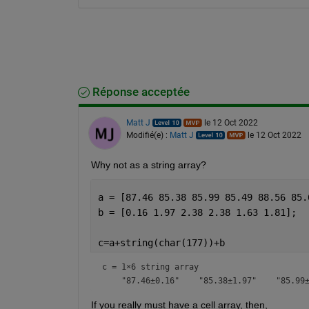
Réponse acceptée
Matt J
le 12 Oct 2022
Modifié(e) :
Matt J
le 12 Oct 2022
Why not as a string array?
a = [87.46 85.38 85.99 85.49 88.56 85.
b = [0.16 1.97 2.38 2.38 1.63 1.81];
c=a+string(char(177))+b
c = 
1×6 string array
If you really must have a cell array, then,