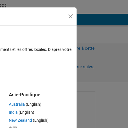
Plus
Connectez-vous pour répondre à cette
ments et les offres locales. D’après votre
question.
s)
Partager
Connectez-vous pour suivre
l’activité
Asie-Pacifique
Question posée :
Australia
(English)
Elysi Cochin
India
(English)
le 12 Oct 2022
New Zealand
(English)
Modifié(e) :
Copy