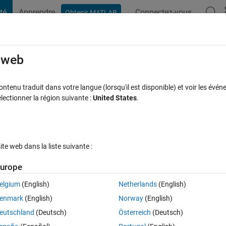
té
Apprendre
Connectez-vous
Obtenir MATLAB
t Playground
Discussions
Compétitions
Blogs
Publication
rcourir
FAQ MATLAB
Plus
e web
ng
tenu traduit dans votre langue (lorsqu'il est disponible) et voir les événe
ctionner la région suivante :
United States
.
Réponse acceptée
Mise à jour 12 Oct 2022
e
11 Vues (30 jour
e web dans la liste suivante :
urope
elgium
(English)
Netherlands
(English)
0 votes
Ouvrir dans MATLAB Online
enmark
(English)
Norway
(English)
eutschland
(Deutsch)
Österreich
(Deutsch)
Theme