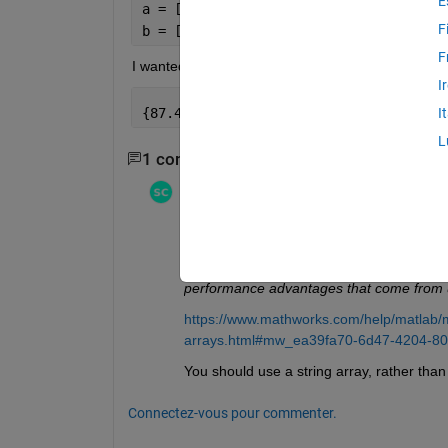
E
a = [87.46 85.38 85.99 85.49 88.56 85.
F
b = [0.16 1.97 2.38 2.38 1.63 1.81]
F
I wanted to save the values of a and b in a string c
I
{87.46
±
0.16,  85.38
±
1.97,  85.99
±
2.38,
I
L
1 commentaire
Stephen23
le 12 Oct 2022
Modifié(e) :
Stephen23
le 12 Oct 20
"I wanted to save the values of a and b in 
The MATLAB documentation states 
"Avoi
performance advantages that come from us
https://www.mathworks.com/help/matlab/m
arrays.html#mw_ea39fa70-6d47-4204-8
You should use a string array, rather than a
Connectez-vous pour commenter.