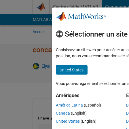
Passer au contenu
Centre d’aide MATLAB
Communau
MATLAB Answers
File Exchange
Cody
AI Cha
Accueil
Poser une question
Répondre
Pa
Sélectionner un sit
concatenate 2 vectors as stri
Choisissez un site web pour accéder au con
position, nous vous recommandons de séle
Elysi Cochin
12 Oct 2022
1 Répons
United States
Vous pouvez également sélectionner un sit
Amériques
E
América Latina
(Español)
B
Canada
(English)
D
I have 2 vectors 
United States
(English)
D