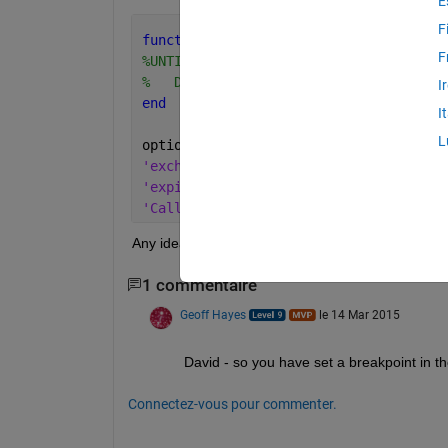
E
F
function 
IBCallbackContractDetails(ibC
F
%UNTITLED Summary of this function goe
%   Detailed explanation goes here
I
end
I
L
optionChain = IBMatlab(
'action'
, 
'quer
'exchange'
, 
'CBOE'
, 
'currency'
, 
'USD'
,
'expiry'
, 
'201506'
, 
'right'
, 
''
, 
'stri
'CallbackContractDetails'
, @IBCallback
Any ideas on why?
1 commentaire
Geoff Hayes
le 14 Mar 2015
David - so you have set a breakpoint in t
Connectez-vous pour commenter.