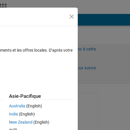
Plus
Connectez-vous pour répondre à cette
ments et les offres locales. D’après votre
question.
Partager
Connectez-vous pour suivre
l’activité
Asie-Pacifique
Question posée :
Australia
(English)
David Laxer
India
(English)
le 13 Mar 2015
New Zealand
(English)
Commenté :