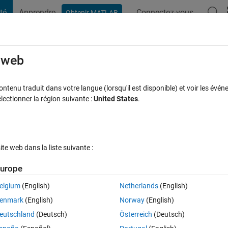
té
Apprendre
Connectez-vous
Obtenir MATLAB
t Playground
Discussions
Compétitions
Blogs
Publication
rcourir
FAQ MATLAB
Plus
e web
all Back Function
tenu traduit dans votre langue (lorsqu'il est disponible) et voir les événe
ctionner la région suivante :
United States
.
se à jour 14 Mar 2015
7 Vues (30 jours)
e web dans la liste suivante :
urope
elgium
(English)
Netherlands
(English)
0 votes
Ouvrir dans MATLAB Online
enmark
(English)
Norway
(English)
eutschland
(Deutsch)
Österreich
(Deutsch)
tion it trashes the stack and crashes Matlab.