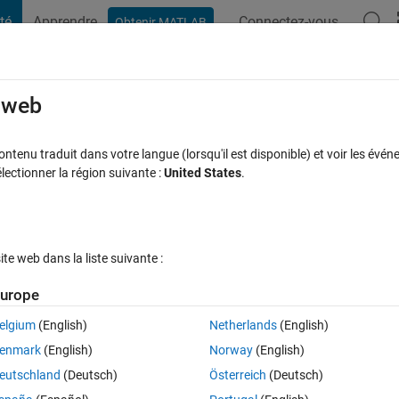
té
Apprendre
Connectez-vous
Obtenir MATLAB
t Playground
Discussions
Compétitions
Blogs
Publication
rcourir
FAQ MATLAB
Plus
e web
小値を出すには​どうすればいいですか​
tenu traduit dans votre langue (lorsqu'il est disponible) et voir les événe
ctionner la région suivante :
United States
.
ptée
Mise à jour 15 Nov 2022
5 Vues (30 jours)
e web dans la liste suivante :
urope
elgium
(English)
Netherlands
(English)
0 votes
enmark
(English)
Norway
(English)
eutschland
(Deutsch)
Österreich
(Deutsch)