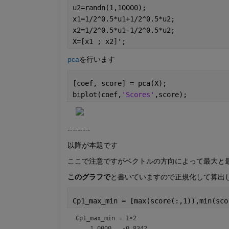
u2=randn(1,10000);
x1=1/2^0.5*u1+1/2^0.5*u2;
x2=1/2^0.5*u1-1/2^0.5*u2;
X=[x1 ; x2]';
pca
を行います
[coef, score] = pca(X);
biplot(coef,
'Scores'
,score);
---------
以降が本題です
ここで注意ですがベクトルの方向によって最大と
このグラフで
と書いていますので正規化して算出
Cp1_max_min = [max(score(:,1)),min(sco
Cp1_max_min =
1×2