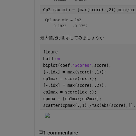
Cp2_max_min = [max(score(:,2)),min(sco
Cp2_max_min =
1×2
最大値だけ図示してみましょうか
figure
hold 
on
biplot(coef,
'Scores'
,score);
[~,idx] = max(score(:,1));
cp1max = score(idx,:);
[~,idx] = max(score(:,2));
cp2max = score(idx,:);
cpmax = [cp1max;cp2max];
scatter(cpmax(:,1)./max(abs(score),[],
1 commentaire