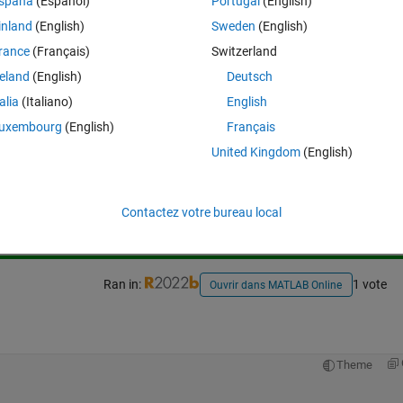
spaña
(Español)
Portugal
(English)
小値を出す方法をご教授ください。
inland
(English)
Sweden
(English)
rance
(Français)
Switzerland
reland
(English)
Deutsch
talia
(Italiano)
English
uxembourg
(English)
Français
United Kingdom
(English)
Connectez-vous pour répondre à cette q
Partager
Connectez-vous pour suivre l
Contactez votre bureau local
Ran in:
1 vote
Ouvrir dans MATLAB Online
Theme