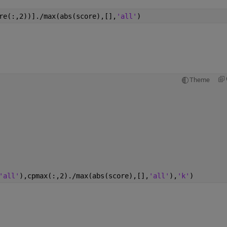
re(:,2))]./max(abs(score),[],
'all'
)
Theme
'all'
),cpmax(:,2)./max(abs(score),[],
'all'
),
'k'
)