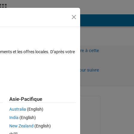
Plus
？
Connectez-vous pour répondre à cette
ments et les offres locales. D’après votre
question.
Partager
Connectez-vous pour suivre
l’activité
Asie-Pacifique
Question posée :
Australia
(English)
R
India
(English)
le 15 Nov 2022
New Zealand
(English)
Commenté :