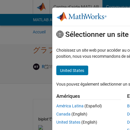
Passer au contenu
Centre d’aide MATLAB
Communau
MATLAB Answers
File Exchange
Cody
AI Cha
Accueil
Poser une question
Répondre
Pa
Sélectionner un sit
グラフでの座標の最大​値、最
Choisissez un site web pour accéder au con
position, nous vous recommandons de séle
Réponse acce
R
15 Nov 2022
1 Réponse
United States
Vous pouvez également sélectionner un sit
Amériques
E
América Latina
(Español)
B
Canada
(English)
D
biplotでグラフを出しました。
United States
(English)
D