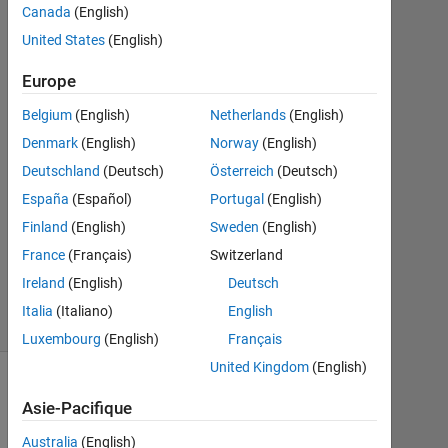
Canada
(English)
Evan
11
United States
(English)
Déc
2022
Europe
1
Belgium
(English)
Netherlands
(English)
Réponse
Denmark
(English)
Norway
(English)
Mise
Deutschland
(Deutsch)
Österreich
(Deutsch)
à
España
(Español)
Portugal
(English)
jour
Finland
(English)
Sweden
(English)
19
France
(Français)
Switzerland
Déc
2022
Ireland
(English)
Deutsch
12 Vues
Italia
(Italiano)
English
(30 jours)
Luxembourg
(English)
Français
United Kingdom
(English)
Asie-Pacifique
Australia
(English)