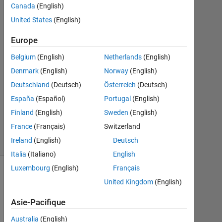
Canada
(English)
Déc
United States
(English)
2022
1
Europe
Réponse
Belgium
(English)
Netherlands
(English)
Mise
Denmark
(English)
Norway
(English)
à
Deutschland
(Deutsch)
Österreich
(Deutsch)
jour
15
España
(Español)
Portugal
(English)
Déc
Finland
(English)
Sweden
(English)
2022
France
(Français)
Switzerland
13 Vues
Ireland
(English)
Deutsch
(30 jours)
Italia
(Italiano)
English
Luxembourg
(English)
Français
United Kingdom
(English)
Asie-Pacifique
Australia
(English)