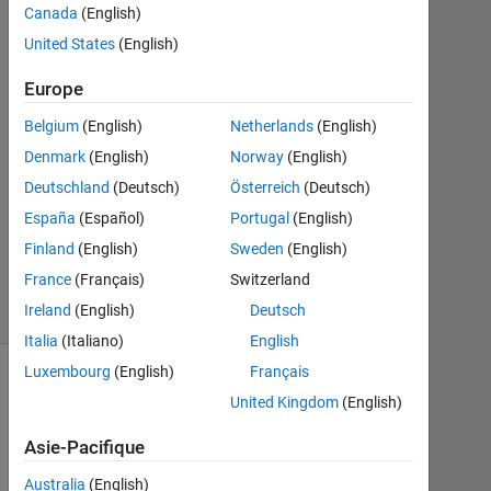
Canada
(English)
Déc
United States
(English)
2022
1
Europe
Réponse
Belgium
(English)
Netherlands
(English)
Mise
Denmark
(English)
Norway
(English)
à
Deutschland
(Deutsch)
Österreich
(Deutsch)
jour
22
España
(Español)
Portugal
(English)
Déc
Finland
(English)
Sweden
(English)
2022
France
(Français)
Switzerland
22 Vues
Ireland
(English)
Deutsch
(30 jours)
Italia
(Italiano)
English
Luxembourg
(English)
Français
Afficher
United Kingdom
(English)
commentaires
plus
Asie-Pacifique
anciens
Australia
(English)