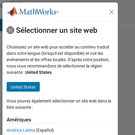
Passer au contenu
MATLAB
Answers
AB Answers
File Exchange
Cody
AI Chat Playground
Discuss
Sélectionner un site web
Choisissez un site web pour accéder au contenu traduit
dans votre langue (lorsqu'il est disponible) et voir les
Plotting
événements et les offres locales. D’après votre position,
nous vous recommandons de sélectionner la région
date
suivante :
United States
.
and
time
United States
Vous pouvez également sélectionner un site web dans la
Giulia
liste suivante :
12
Jan
Amériques
2023
América Latina
(Español)
2