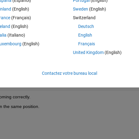
spaña
(Español)
Portugal
(English)
inland
(English)
Sweden
(English)
rance
(Français)
Switzerland
Theme
reland
(English)
Deutsch
talia
(Italiano)
English
uxembourg
(English)
Français
United Kingdom
(English)
Theme
e position 
to obtain the result as
Contactez votre bureau local
Theme
oming correctly.
n the same position. 