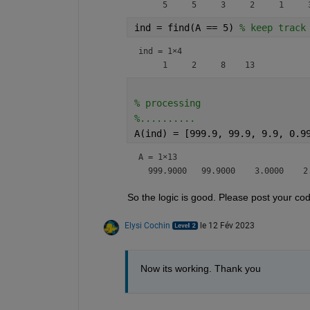
ind = find(A == 5) 
% keep track
ind =
1×4
% processing
%..........
A(ind) = [999.9, 99.9, 9.9, 0.9
A =
1×13
So the logic is good. Please post your c
Elysi Cochin
le 12 Fév 2023
Now its working. Thank you 