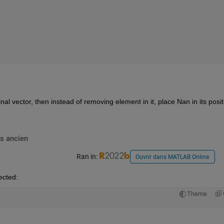
al vector, then instead of removing element in it, place Nan in its positi
s ancien
Ran in:
Ouvrir dans MATLAB Online
ected:
Theme