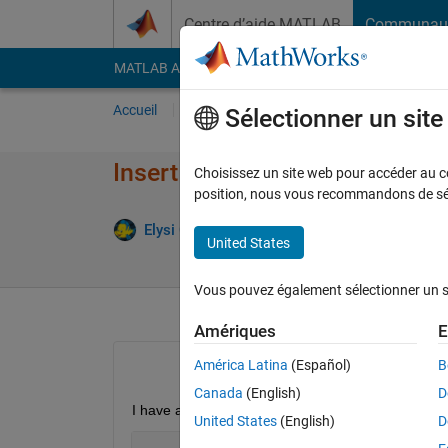
Passer au contenu
Centre d’aide MATLAB
Communau
MATLAB Answers
File Exchange
Cody
AI Cha
Accueil
Poser une question
Répondre
Pa
Sélectionner un sit
Insert new values in specific 
Choisissez un site web pour accéder au con
position, nous vous recommandons de séle
Elysi Cochin
12 Fév 2023
2 Répons
United States
Vous pouvez également sélectionner un sit
Amériques
E
América Latina
(Español)
B
Canada
(English)
D
I have a vector A of logical datatype size 5 x 1
United States
(English)
D