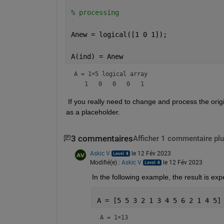
% processing
Anew = logical([1 0 1]);
A(ind) = Anew
A = 
1×5 logical array
 If you really need to change and process the origin
as a placeholder. 
3 commentaires
Afficher 1 commentaire plu
Askic V
le 12 Fév 2023
Modifié(e) :
Askic V
le 12 Fév 2023
In the following example, the result is exp
A = [5 5 3 2 1 3 4 5 6 2 1 4 5]
A =
1×13