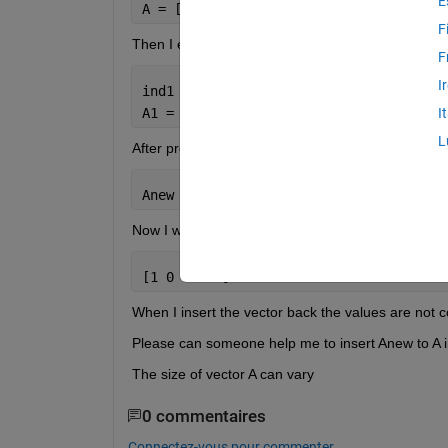
E
A = [1 0 0 1 1 ];
F
Then I extracted the features where A = 1
F
I
ind1 = A(:,1) == 1;
A1 = Feat(ind1,:);
I
L
After processing I obtained a new vector 
Anew  = [ 1 0 1]
Now I want to insert the Anew back to A in the 
sam
[1 0 0 0 1]
When I insert the vector back the values are not c
Please can someone help me to insert Anew to A i
The size of vector A can vary
0 commentaires
Connectez-vous pour commenter.