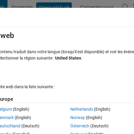
té
Apprendre
Connectez-vous
Obtenir MATLAB
t Playground
Discussions
Compétitions
Blogs
Publication
rcourir
FAQ MATLAB
Plus
e web
position after processing
tenu traduit dans votre langue (lorsqu'il est disponible) et voir les événe
ctionner la région suivante :
United States
.
Réponse acceptée
Mise à jour 12 Fév 2023
es
7 Vues (30 jou
e web dans la liste suivante :
Afficher commentaires plus
urope
elgium
(English)
Netherlands
(English)
0 votes
Ouvrir dans MATLAB Online
enmark
(English)
Norway
(English)
eutschland
(Deutsch)
Österreich
(Deutsch)
Theme