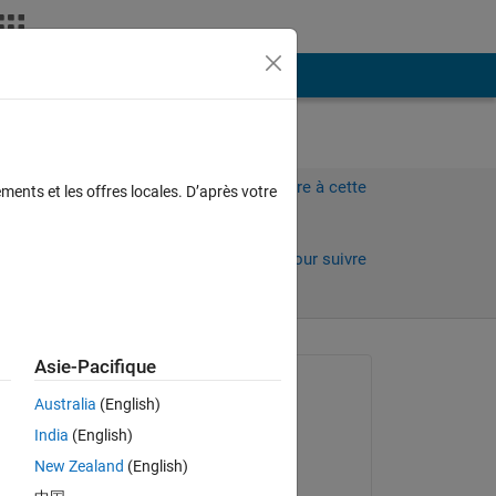
Plus
Connectez-vous pour répondre à cette
ments et les offres locales. D’après votre
question.
rs)
Partager
Connectez-vous pour suivre
l’activité
 anciens
Asie-Pacifique
Question posée :
Australia
(English)
Elysi Cochin
India
(English)
le 12 Fév 2023
New Zealand
(English)
Commenté :
Copy