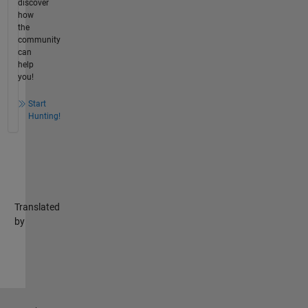
discover
how
the
community
can
help
you!
Start
Hunting!
Translated
by