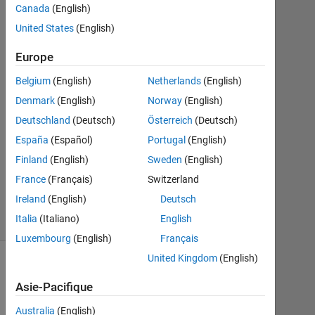
Alaydin
Canada
(English)
23
United States
(English)
Fév
2023
Europe
0
Réponses
Belgium
(English)
Netherlands
(English)
Denmark
(English)
Norway
(English)
Mise
Deutschland
(Deutsch)
Österreich
(Deutsch)
à
España
(Español)
Portugal
(English)
jour
23
Finland
(English)
Sweden
(English)
Fév
France
(Français)
Switzerland
2023
Ireland
(English)
Deutsch
3 Vues
Italia
(Italiano)
English
(30 jours)
Luxembourg
(English)
Français
United Kingdom
(English)
Afficher
commentaires
Asie-Pacifique
plus
Australia
(English)
anciens