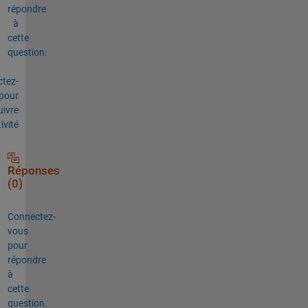
répondre
à
cette
question.
tez-
pour
uivre
tivité
Réponses
(0)
Connectez-
vous
pour
répondre
à
cette
question.