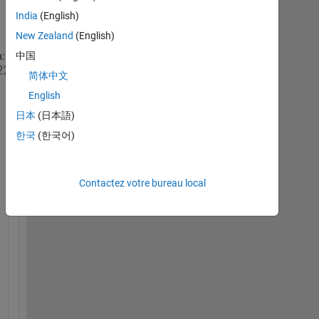
India
(English)
New Zealand
(English)
中国
:
D
简体中文
e
English
a
日本
(日本語)
r 
a
한국
(한국어)
l
l
Contactez votre bureau local
I 
h
a
v
e 
p
r
o
b