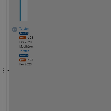
e
d
.
Torsten
le 23
Fév 2023
Modifié(e) :
Torsten
le 23
Fév 2023
F
o
r 
c
l