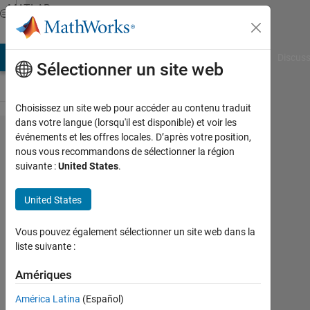
Passer au contenu
MATLAB
Answers
AB Answers
File Exchange
Cody
AI Chat Playground
Discuss
Sélectionner un site web
Choisissez un site web pour accéder au contenu traduit
dans votre langue (lorsqu'il est disponible) et voir les
Why do i get
événements et les offres locales. D’après votre position,
nous vous recommandons de sélectionner la région
error "array
suivante :
United States
.
have
incompatible
United States
sizes for this
Vous pouvez également sélectionner un site web dans la
operation
liste suivante :
error"
Amériques
Özgür
América Latina
(Español)