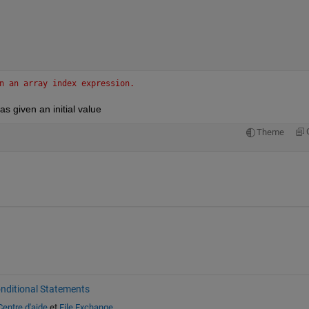
n an array index expression.
s given an initial value
Theme
nditional Statements
Centre d'aide
et
File Exchange