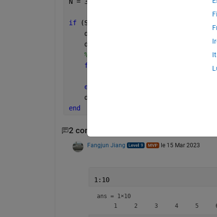
E
N = 3
F
if 
(Sq(2) - Sq(1)) == (Sq(end)-Sq(end-
F
    d = Sq(2) - Sq(1)
I
    disp(
"The sequence is arithmetic"
)
%i would like to use a counter usi
I
for 
i = 1:N
L
        Sq(end + 1) = Sq(end)+d;
end
    disp(Sq)
end 
2 commentaires
Fangjun Jiang
le 15 Mar 2023
1:10
ans =
1×10