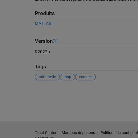
Produits
MATLAB
Version
R2022b
Tags
arithmetic
loop
counter
Voir également
Trust Center
Marques déposées
Politique de confidenti