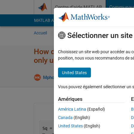
Passer au contenu
Centre d’aide MATLAB
Communau
MATLAB Answers
File Exchange
Cody
AI Cha
Accueil
Poser une question
Répondre
Pa
Sélectionner un sit
How do I create an arithmetic
Choisissez un site web pour accéder au con
position, nous vous recommandons de séle
only using basic mathematics o
United States
Mise à jo
Mpho
15 Mar 2023
1 Réponse
Vous pouvez également sélectionner un sit
Amériques
E
América Latina
(Español)
B
Canada
(English)
D
United States
(English)
D
Sq = [2 4 6 8]