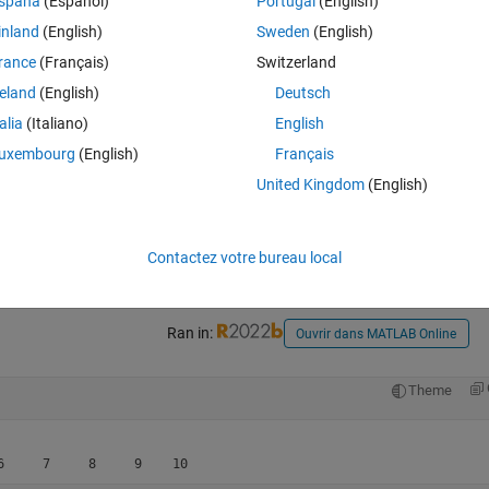
spaña
(Español)
Portugal
(English)
inland
(English)
Sweden
(English)
1))
rance
(Français)
Switzerland
reland
(English)
Deutsch
ng addition instead of a counter that ranges from values
talia
(Italiano)
English
uxembourg
(English)
Français
United Kingdom
(English)
Contactez votre bureau local
Ran in:
Ouvrir dans MATLAB Online
Theme