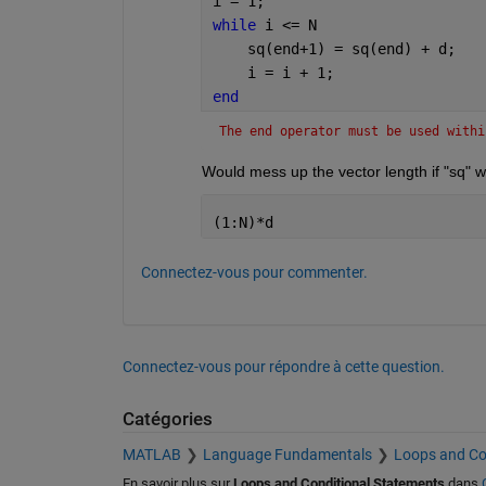
i = 1;
while 
i <= N
    sq(end+1) = sq(end) + d;
    i = i + 1;
end
The end operator must be used withi
Would mess up the vector length if "sq" wa
(1:N)*d
Connectez-vous pour commenter.
Connectez-vous pour répondre à cette question.
Catégories
MATLAB
Language Fundamentals
Loops and Co
En savoir plus sur
Loops and Conditional Statements
dans