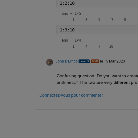
1:2:10
ans =
1×5
1:3:10
ans =
1×4
John D'Errico
le 15 Mar 2023
Confusing question. Do you want to creat
arithmetic? The two are very different pr
Connectez-vous pour commenter.