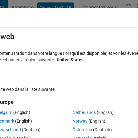
té
Apprendre
Connectez-vous
Obtenir MATLAB
t Playground
Discussions
Compétitions
Blogs
Publication
rcourir
FAQ MATLAB
Plus
e web
 sequence using the counter function, bu
tenu traduit dans votre langue (lorsqu'il est disponible) et voir les événe
ctionner la région suivante :
United States
.
perations (in this case, addition)
ur 16 Mar 2023
11 Vues (30 jours)
e web dans la liste suivante :
urope
elgium
(English)
Netherlands
(English)
0 votes
Ouvrir dans MATLAB Online
enmark
(English)
Norway
(English)
Theme
eutschland
(Deutsch)
Österreich
(Deutsch)