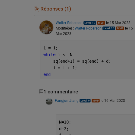
Réponses (1)
Walter Roberson
le 15 Mar 2023
Modifié(e) :
Walter Roberson
le 15
Mar 2023
i = 1;
while 
i <= N
    sq(end+1) = sq(end) + d;
    i = i + 1;
end
1 commentaire
Fangjun Jiang
le 16 Mar 2023
N=10;
d=2;