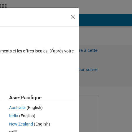
Plus
t
Connectez-vous pour répondre à cette
ments et les offres locales. D’après votre
question.
Partager
Connectez-vous pour suivre
l’activité
Asie-Pacifique
Question posée :
Australia
(English)
Mpho
India
(English)
le 15 Mar 2023
Copy
New Zealand
(English)
Commenté :