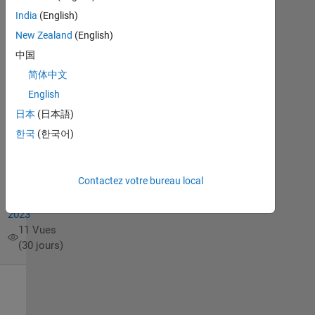
Mar
India
(English)
2023
New Zealand
(English)
1
中国
Réponse
简体中文
Réponse
English
acceptée
日本
(日本語)
한국
(한국어)
Mise
à
jour
Contactez votre bureau local
28
Mar
2023
11 Vues
(30 jours)