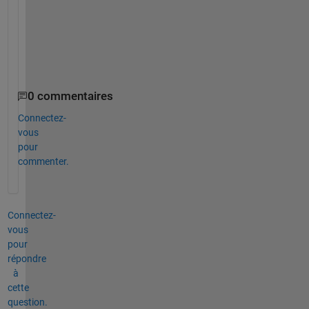
n
i
t
y
)
0 commentaires
Connectez-
vous
pour
commenter.
Connectez-
vous
pour
répondre
à
cette
question.