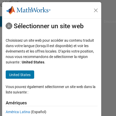
Passer au contenu
MATLAB
Answers
AB Answers
File Exchange
Cody
AI Chat Playground
Discuss
Sélectionner un site web
Choisissez un site web pour accéder au contenu traduit
dans votre langue (lorsqu'il est disponible) et voir les
I am
événements et les offres locales. D’après votre position,
nous vous recommandons de sélectionner la région
trying to
suivante :
United States
.
get the
answer
United States
for the
Vous pouvez également sélectionner un site web dans la
sum to
liste suivante :
infinity
Amériques
for a
geometric
América Latina
(Español)