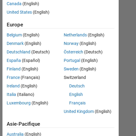
series.
Canada
(English)
My output
United States
(English)
should be
Europe
3/2 and a
Belgium
(English)
Netherlands
(English)
loop
Denmark
(English)
Norway
(English)
should be
Deutschland
(Deutsch)
Österreich
(Deutsch)
used. I've
España
(Español)
Portugal
(English)
done that
Finland
(English)
Sweden
(English)
but it
France
(Français)
Switzerland
won't
Ireland
(English)
Deutsch
work.
Italia
(Italiano)
English
Please
Luxembourg
(English)
Français
help
United Kingdom
(English)
Asie-Pacifique
Mpho
28
Australia
(English)