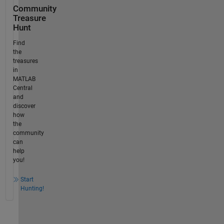
Community
Treasure
Hunt
Find
the
treasures
in
MATLAB
Central
and
discover
how
the
community
can
help
you!
Start
Hunting!