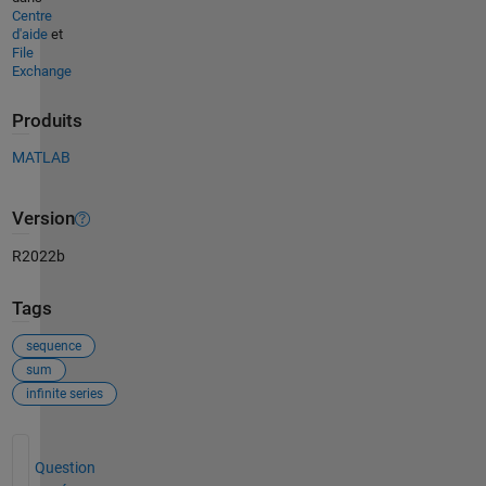
Centre
d'aide
et
File
Exchange
Produits
MATLAB
Version
R2022b
Tags
sequence
sum
infinite series
Voir également
Question