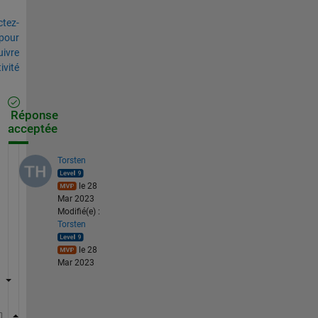
tez-
pour
uivre
tivité
Réponse
acceptée
Torsten
le 28
Mar 2023
Modifié(e) :
Torsten
le 28
Mar 2023